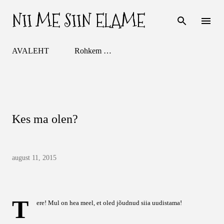
NII ME SIIN ELAME
Otse põhisisu juurde
AVALEHT
Rohkem …
Kes ma olen?
august 11, 2015
T
ere! Mul on hea meel, et oled jõudnud siia uudistama!