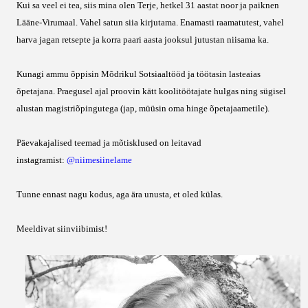
Kui sa veel ei tea, siis mina olen Terje, hetkel 31 aastat noor ja paiknen
Lääne-Virumaal. Vahel satun siia kirjutama. Enamasti raamatutest, vahel
harva jagan retsepte ja korra paari aasta jooksul jutustan niisama ka.
Kunagi ammu õppisin Mõdrikul Sotsiaaltööd ja töötasin lasteaias
õpetajana. Praegusel ajal proovin kätt koolitöötajate hulgas ning sügisel
alustan magistriõpingutega (jap, müüsin oma hinge õpetajaametile).
Päevakajalised teemad ja mõtisklused on leitavad
instagramist:
@niimesiinelame
Tunne ennast nagu kodus, aga ära unusta, et oled külas.
Meeldivat siinviibimist!