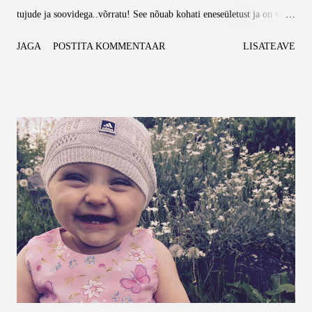
tujude ja soovidega..võrratu! See nõuab kohati eneseületust ja on väga
õpetlik. Aga raske juhus on see, kui inimene ennast selle kõige sisse
JAGA
POSTITA KOMMENTAAR
LISATEAVE
ära kaotab. No ja mina olen ennast väga sügavale ära kaotanud. Minu
elu koosneb mähkmetest, püreedest, piimast, lasteasjadest. Mu elutuba
on täis beebimänguasju ja kapid lapse riideid. Mu peas keerlevad
ainult lapsega seotud asjad. Olgu, veidi valetan. Pool päeva mõtlen,
mida kõike õhtul oma vaba ajaga peale hakkan. Teate mida? Mitte
midagi. Ma nagu ei oskaks enam teha mitte ühtegi asja, mis oleks
seotud minu endaga. Istun ja vahin mõttetuid saateid ning mingil
hetkel veeren magama. Seda selle jaoks, et jõuda hommikusse ja
hakata sama ringiga otsast peale. Ma tahaks nii väga teha midagi.
Midagi, mis aitaks taas l...