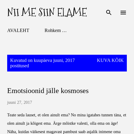
NII ME SIIN ELAME
Otse põhisisu juurde
AVALEHT
Rohkem …
P
Kuvatud on kuupäeva juuni, 2017
KUVA KÕIK
o
postitused
s
t
i
Emotsioonid jälle kosmoses
t
u
juuni 27, 2017
s
e
Teate seda lauset, et olen ainult ema? No mina igatahes tunnen täna, et
d
olen ainult ja kõigest ema. Ärge mõistke valesti, olla ema on äge!
Näha, kuidas väikesest magavast pambust saab asjalik inimene oma