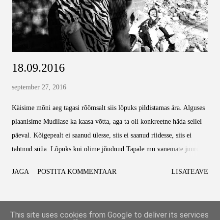
18.09.2016
september 27, 2016
Käisime mõni aeg tagasi rõõmsalt siis lõpuks pildistamas ära. Alguses
plaanisime Mudilase ka kaasa võtta, aga ta oli konkreetne häda sellel
päeval. Kõigepealt ei saanud ülesse, siis ei saanud riidesse, siis ei
tahtnud süüa. Lõpuks kui olime jõudnud Tapale mu vanemate juurde,
et võta paar asja kaasa, mida vaja oli, läks preilil kõht tühjaks. Kuna
JAGA
POSTITA KOMMENTAAR
LISATEAVE
me olime niigi juba hiljaks jäänud, jäigi ta meist sinna sööma.
Tagantjärgi küll veidi kahju, aga see oli parem lahendus, kui kuulata
suuuuuuurt vingumist teemadel "kaua veel", "ma tahan süüa", "ma
ROHKEM POSTITUSI
This site uses cookies from Google to deliver its services
tahan pissile" jne. Hea oli, et pildistas Kadi ja ta ilmselgelt oli