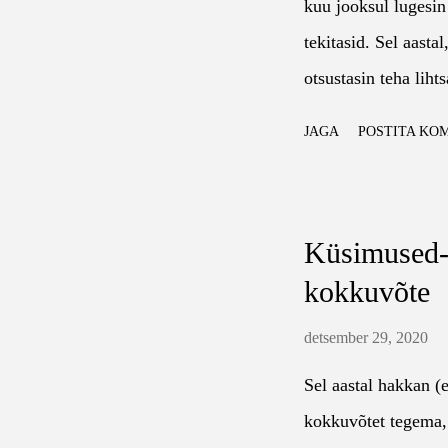
s
kuu jooksul lugesi
e
tekitasid. Sel aast
d
otsustasin teha liht
lugemiselamustest. 
JAGA
POSTITA KO
huvitav, peab see,
mõnda järgmist aast
mõjutab või silma pa
Küsimused-v
emotsioonid kirja p
kokkuvõte
aastal lugesin kokk
koguarvuks oli 23 20
detsember 29, 2020
tuleb rohkem? Eral
Sel aastal hakkan (e
tegema. Oleks ebaa
kokkuvõtet tegema, 
seletada. Mõne raama