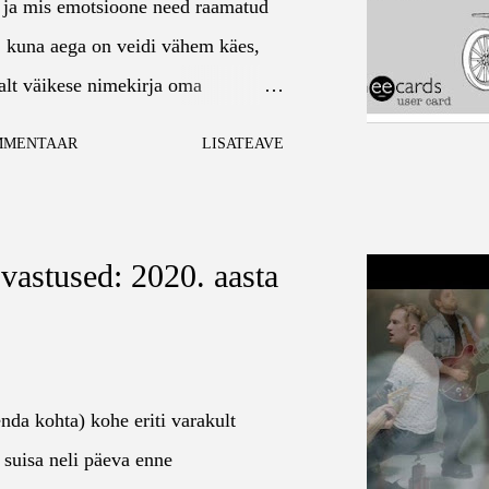
n ja mis emotsioone need raamatud
al, kuna aega on veidi vähem käes,
salt väikese nimekirja oma
Kuigi arvustuste kirjutamine oli
MMENTAAR
LISATEAVE
 vähemalt samas mahus, ootama
at. Kui mõni teos kohe eriti
istab, eks siis võtan selle aja, et
astused: 2020. aasta
anna. Meeldetuletuseks: eelmisel
u 79 raamatut, mille lehekülgede
9. Mis te arvate, kas sellel aastal
di hindamist ei hakanud samuti
nda kohta) kohe eriti varakult
us panna halb hinnang ja seda mitte
suisa neli päeva enne
tu taga siiski on kirjas 5/5.