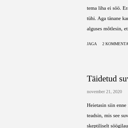
küpsetusvormi põhja
tema liha ei söö. Er
on kenasti ära pand
tühi. Aga tänane ka
külmutatud paprikal
alguses mõtlesin, et
Eriti hea on, kui vi
võttis vabatahtlikul
omavahel läbi sega
JAGA
2 KOMMENTA
500g pärmi-lehttain
teemasse, aga ma ost
ei tea palju seal gr
siin ja sibul seal. 
purustatud tomateid
Seejärel puista peale
Täidetud su
pakki vahukoort pis
maitseaineid/maitset
november 21, 2020
peterselli) Alustuse
Heietasin siin enne 
sulatamist, pane see
teadsin, mis see suv
pisut madalal kuumu
skeptiliselt söögila