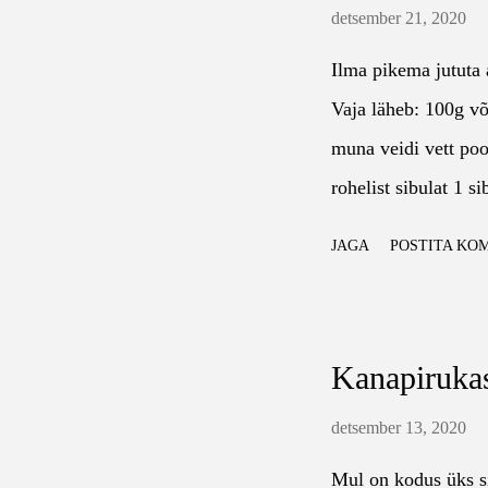
väga hoolega ühtlas
detsember 21, 2020
kiiresti ja väga su
Ilma pikema jututa 
küpsetuspaber laual
Vaja läheb: 100g võ
ning vala tainas si
muna veidi vett poo
ristküliku kujulisek
rohelist sibulat 1 s
ajada, hakkliha küp
veel 2 muna riivjuu
tainas muudab rull
JAGA
POSTITA KO
nagu ikka, taigna. 
valmis vesi ning tee
nisujahu, kaerahelbe
need kaane all tõm
Veekogusega jälgi, e
paprikad. Kui nuudl
Kanapiruka
vähese veega jääb s
purutaigen, aga pea
detsember 13, 2020
konsistentsiga. Kui 
Mul on kodus üks si