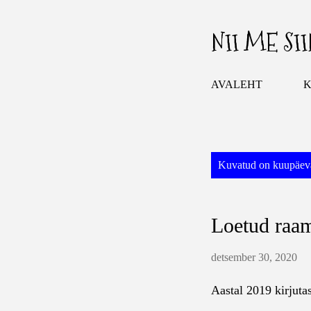
NII ME SI
AVALEHT
K
P
Kuvatud on kuupäeva
o
s
Loetud raa
t
i
detsember 30, 2020
t
u
Aastal 2019 kirjuta