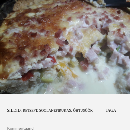
SILDID:
JAGA
RETSEPT
SOOLANEPIRUKAS
ÕHTUSÖÖK
Kommentaarid