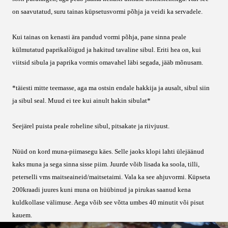
on saavutatud, suru tainas küpsetusvormi põhja ja veidi ka servadele.
Kui tainas on kenasti ära pandud vormi põhja, pane sinna peale
külmutatud paprikalõigud ja hakitud tavaline sibul. Eriti hea on, kui
viitsid sibula ja paprika vormis omavahel läbi segada, jääb mõnusam.
*täiesti mitte teemasse, aga ma ostsin endale hakkija ja ausalt, sibul siin
ja sibul seal. Muud ei tee kui ainult hakin sibulat*
Seejärel puista peale roheline sibul, pitsakate ja riivjuust.
Nüüd on kord muna-piimasegu käes. Selle jaoks klopi lahti ülejäänud
kaks muna ja sega sinna sisse piim. Juurde võib lisada ka soola, tilli,
peterselli vms maitseaineid/maitsetaimi. Vala ka see ahjuvormi. Küpseta
200kraadi juures kuni muna on hüübinud ja pirukas saanud kena
kuldkollase välimuse. Aega võib see võtta umbes 40 minutit või pisut
kauem.