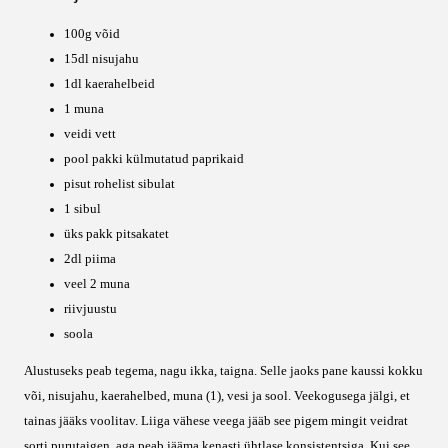
100g võid
15dl nisujahu
1dl kaerahelbeid
1 muna
veidi vett
pool pakki külmutatud paprikaid
pisut rohelist sibulat
1 sibul
üks pakk pitsakatet
2dl piima
veel 2 muna
riivjuustu
soola
Alustuseks peab tegema, nagu ikka, taigna. Selle jaoks pane kaussi kokku
või, nisujahu, kaerahelbed, muna (1), vesi ja sool. Veekogusega jälgi, et
tainas jääks voolitav. Liiga vähese veega jääb see pigem mingit veidrat
sorti purutaigen, aga peab jääma kenasti ühtlase konsistentsiga. Kui see