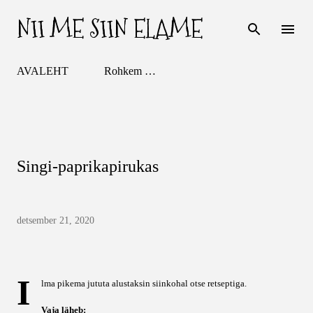
NII ME SIIN ELAME
Otse põhisisu juurde
AVALEHT
Rohkem …
Singi-paprikapirukas
detsember 21, 2020
I
lma pikema jututa alustaksin siinkohal otse retseptiga.
Vaja läheb: