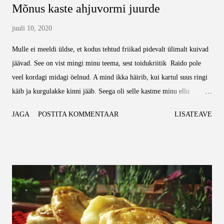
Mõnus kaste ahjuvormi juurde
juuli 10, 2020
Mulle ei meeldi üldse, et kodus tehtud friikad pidevalt ülimalt kuivad
jäävad. See on vist mingi minu teema, sest toidukriitik Raido pole
veel kordagi midagi öelnud. A mind ikka häirib, kui kartul suus ringi
käib ja kurgulakke kinni jääb. Seega oli selle kastme minu ellu
jõudmine üks üsna meeldiv üllatus. PS! Väga vabandan, et pilti ei
JAGA
POSTITA KOMMENTAAR
LISATEAVE
ole. Ma lihtsalt ei mõelnud alguses, et võiks teha ja hiljem oli juba
otsas. Tegelikult tuli meelde alles siis, kui valmistamisnõud juba
pestud olid, seega isegi ühte tilgakest ei õnnestunud pildile püüda. g -
gramm spl - supilusikas ml - milliliiter Vaja läheb: 50g võid 3-4 spl
riivsaia 1 puljongikuubik 300ml piima Alustuseks pane või pliidile
sulama. Kui see protseduur on lõppenud, lisa juurde riivsai, sega
hoolikalt ja lase veidi podiseda, et see pruunistuks. Lisa juurde
puljongikuubik (tee see pudiks, terves tükis võtab niiiiii kaua aega