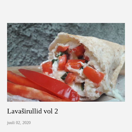
poolsapised heietused ja asume asja kallale. Kas ma juba ütlesin, et
valmistamiseks vajalikud asjad saab ühe käe sõrmedel ülesse lugeda?
Vaja läheb: Lehttainas Sulatatud juust Riivjuust Kõiki vastavalt
sellele, kui palju kavatsed valmistada. Põhimõtteliselt tasub arvestada,
et ühe lehttaigna paki kohta kulub ära üks sulatatud juust ja umbes-
täpselt pool pakki riivjuustu. Viimasega oleneb muidugi palju ka
sellest, kui helde kavatsed olla. Sulata lehttainas, rulli see lahti. Olgu,
ta ilmselt juba on seal pakis kenasti ristkülikukuju...
Lavaširullid vol 2
juuli 02, 2020