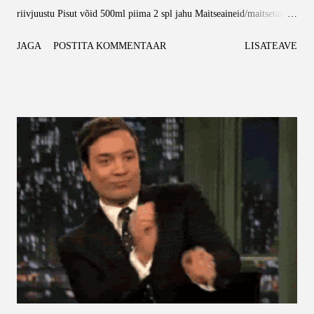
riivjuustu Pisut võid 500ml piima 2 spl jahu Maitseaineid/maitsetaimi
(ise kasutasin soola, tilli, peterselli ja basiilikut) Alustuseks keeda
JAGA
POSTITA KOMMENTAAR
LISATEAVE
soolaga maitsestatud vees valmis makaronid. Kui need on valmis,
kurna ja jäta ootama. Sulata pannil ära või ning seejärel prae seal sees
ära vorst. Kes soovib võib toidu hulka lisada ka sibulat, sellisel juhul
pane see esimesena pannile ning lase tal saada kenasti kuldkollaseks
enne, kui lisad juurde vorsti. Kui vorst on pannil olnud mõne minuti,
lisa sinna juurde ka külmutatud herned, seejärel maitsesta. Pärast
panni tulelt tõstmist lisa segu hulka ka umbes pool pakki riivjuustu,
sega korralikult läbi, et juust saaks ühtlaselt ära sulada. Jäta samuti
ootele. Nüüd on kord kastme käes. Sulat...