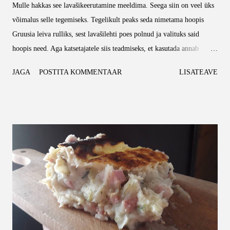
Mulle hakkas see lavašikeerutamine meeldima. Seega siin on veel üks
võimalus selle tegemiseks. Tegelikult peaks seda nimetama hoopis
Gruusia leiva rulliks, sest lavašilehti poes polnud ja valituks said
hoopis need. Aga katsetajatele siis teadmiseks, et kasutada annab
mõlemat. Kes tahab lugeda eelmist lavaširulli retsepti, siis see on
JAGA
POSTITA KOMMENTAAR
LISATEAVE
leitav siit. NB! Kogused olenevad sellest, mitu rulli teed. Käesolevas
retseptis on kogused sobivad neljale õhukesele gruusia leivale tehtud
rullile. Vaja läheb: Gruusia leib Üks karp sulatatud juustu Pakk
riivjuustu Kaks paprikat Pisut rohelist sibulat Pakk (või poolteist,
oleneb, kas keegi käib vahepeal ära söömas neid) grillvorsti.
Vorstikesed võiksid olla pisikesed aga jämedad, siis hammas ei põru ja
rull on kindlam. Võta lauale lavašš, gruusia leib või mõni muu
sarnane materjal ning määri sellele sulatatud juustu. Ühte serva pane
grillvorstid, jälgi, et jääks normaalselt ja ei hakkaks servadest nö ...