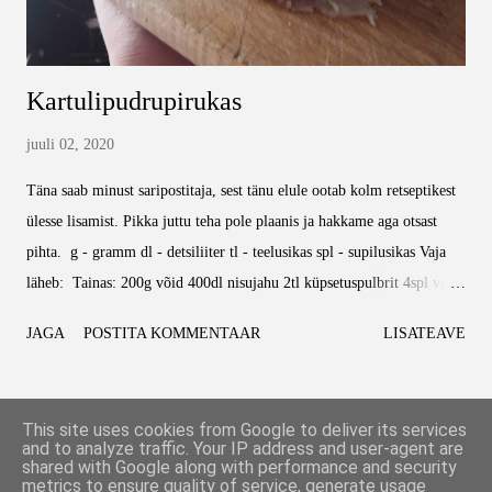
Kartulipudrupirukas
juuli 02, 2020
Täna saab minust saripostitaja, sest tänu elule ootab kolm retseptikest
ülesse lisamist. Pikka juttu teha pole plaanis ja hakkame aga otsast
pihta. g - gramm dl - detsiliiter tl - teelusikas spl - supilusikas Vaja
läheb: Tainas: 200g võid 400dl nisujahu 2tl küpsetuspulbrit 4spl vett
Täidis: Üks (või pool) pakk kartulipudru helbeid (teate küll neid,
JAGA
POSTITA KOMMENTAAR
LISATEAVE
millest saab kartulipudru teha kuuma vett peale valades) Rohelist
sibulat (kogus vastavalt enda soovidele) Vorsti (kogus vastavalt enda
soovidele) 2dl piima 3 muna Pakk riivjuustu
ROHKEM POSTITUSI
This site uses cookies from Google to deliver its services
Maitseained/maitsetaimed (kasutasin soola, tilli, peterselli, basiilikut)
and to analyze traffic. Your IP address and user-agent are
shared with Google along with performance and security
Alustuseks peaks taigna valmis tegema. Selle jaoks pane kaussi või.
metrics to ensure quality of service, generate usage