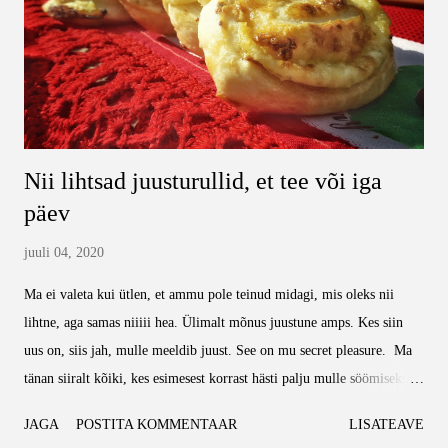
kuni see ära hajub) ja piim. Pidevalt segades lase keema ning kee...
Nii lihtsad juusturullid, et tee või iga
päev
juuli 04, 2020
Ma ei valeta kui ütlen, et ammu pole teinud midagi, mis oleks nii
lihtne, aga samas niiiii hea. Ülimalt mõnus juustune amps. Kes siin
uus on, siis jah, mulle meeldib juust. See on mu secret pleasure. Ma
tänan siiralt kõiki, kes esimesest korrast hästi palju mulle söömiseks
jätsid, nautisin sellest iga hetke. Teisel korral said juba lapsed ka aru,
JAGA
POSTITA KOMMENTAAR
LISATEAVE
et hea kraam, seega siis pidin vähemaga leppima. Okei, lõpetan oma