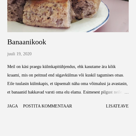
Banaanikook
juuli 19, 2020
Meil on käsi praegu külmkapitühjendus, ehk kasutame ära kõik
kraami, mis on peitnud end sügavkülmas või kuskil tagumises otsas.
Eile tuulasin külmkapis, et täpsemalt näha oma võimalusi ja avastasin,
et banaanid hakkavad varsti oma elu elama. Esimesest pilgust neile
piisas, et taibata: lapsed neid enam ei soovi. Nii see banaanikoogi
JAGA
POSTITA KOMMENTAAR
LISATEAVE
mõte tekkis ja mõne hetkega ka teoks sai. Vajaminevate asjade
nimekirja panen kogused nii nagu ise kasutasin, aga need ei ole kivisse
raiutud ja suureda/vähenda vastavalt enda vajadustele või vormi
suurusele. g - gramm dl - detsiliiter tl - teelusikas Vaja läheb: 7