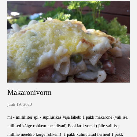
banaani 200g võid 6dl suhkrut 5 muna 6,5 dl jahu 2 tl vanillisuhkrut
1,5tl küpsetuspulbrit 1,5 tl soodat NB!! 1dl = 100g Pane või pliidele
sulama. Samal ajal purusta banaan, selle jaoks võid kasutada kätt,
kahvlit, lusikat, ükskõik mis instrumenti, mis mugav tundub. Lisa
banaanide juurde ka kõik teised ained (ka sulatatud või) ning sega
ühtlaseks kokku....
Makaronivorm
juuli 19, 2020
ml - milliliiter spl - supilusikas Vaja läheb: 1 pakk makarone (vali ise,
millised kõige rohkem meeldivad) Pool latti vorsti (jälle vali ise,
milline meeldib kõige rohkem) 1 pakk külmutatud herneid 1 pakk