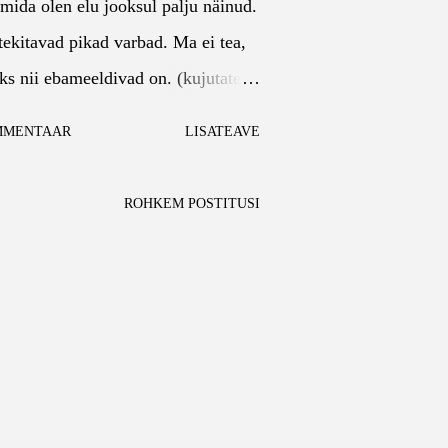
 mida olen elu jooksul palju näinud.
 tekitavad pikad varbad. Ma ei tea,
s nii ebameeldivad on. (kujutate te
 üle elan!? :D) 2. Mulle meeldib
MMENTAAR
LISATEAVE
imatult. Nii eesti kui ka inglise
i mõni raamat öökapil ootamas.
ROHKEM POSTITUSI
le on aidanud see akusid laadida ja
stada. 3. Ma õpin sotsiaaltöötajaks
i gümni lõpus nalja, et peaks
d õppima, muidu enam varsti elatud
nes naljast reaalsus ja praegu olen
 tudeng. 4. Mulle ei meeldi bussiga
mese semestri käisin kooli bussiga,