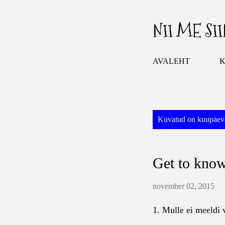
NII ME SI
AVALEHT
K
P
Kuvatud on kuupäeva
o
s
Get to know
t
i
november 02, 2015
t
u
1. Mulle ei meeldi 