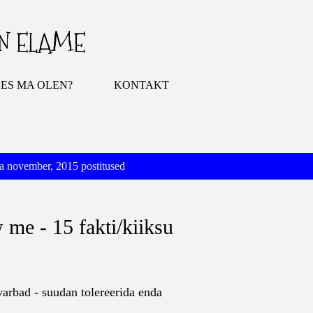
Otse põhisisu juurde
IN ELAME
ES MA OLEN?
KONTAKT
 november, 2015 postitused
 me - 15 fakti/kiiksu
varbad - suudan tolereerida enda