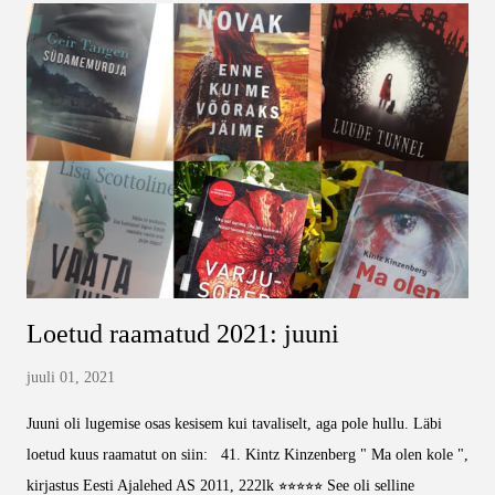
küpsetuspulber ja kakaopulber ning lisa see teistele koostisosadele.
Sega mõnusalt ühtlaseks ja pane küpsetuspaberiga kaetud ahjuvormi.
Aja ühtlaseks ning pane ahju 200kraadi juures 30 minutiks. Igalt poolt
mujalt lugesin, et üle 15 minuti on liiast, aga minul jäi kook keskelt
vedelaks ja otsustasin ikka lasta nii kaua, kuni kõik on valmis. Poole
tunniga oli kõik ühtlaselt kü...
Loetud raamatud 2021: juuni
juuli 01, 2021
Juuni oli lugemise osas kesisem kui tavaliselt, aga pole hullu. Läbi
loetud kuus raamatut on siin: 41. Kintz Kinzenberg " Ma olen kole ",
kirjastus Eesti Ajalehed AS 2011, 222lk ⭐⭐⭐⭐⭐ See oli selline