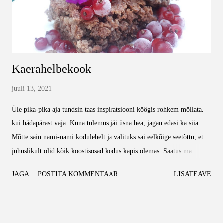
Kaerahelbekook
juuli 13, 2021
Üle pika-pika aja tundsin taas inspiratsiooni köögis rohkem möllata,
kui hädapärast vaja. Kuna tulemus jäi üsna hea, jagan edasi ka siia.
Mõtte sain nami-nami kodulehelt ja valituks sai eelkõige seetõttu, et
juhuslikult olid kõik koostisosad kodus kapis olemas. Saatus ma
ütlen. Vaja läheb: 4 muna 2dl suhkrut (rohkemaga tuleb väga-väga
JAGA
POSTITA KOMMENTAAR
LISATEAVE
magus) 2dl õli 8dl kiirkaerahelbeid (võib ka neljaviljahelbeid) 4spl
nisujahu 0,5tl küpsetuspulbrit 4spl kakaopulbrit Alustuseks võta
kauss, löö sinna neli muna ja lisa suhkur. Klopi ilusti läbi, lisa juurde
toiduõli ja pudruhelbed. Seejärel sega omavahel kokku jahu,