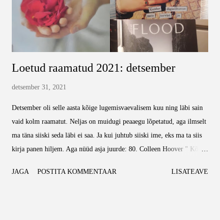
Loetud raamatud 2021: detsember
detsember 31, 2021
Detsember oli selle aasta kõige lugemisvaevalisem kuu ning läbi sain
vaid kolm raamatut. Neljas on muidugi peaaegu lõpetatud, aga ilmselt
ma täna siiski seda läbi ei saa. Ja kui juhtub siiski ime, eks ma ta siis
kirja panen hiljem. Aga nüüd asja juurde: 80. Colleen Hoover " Kõik
su täiuslikkused ", kirjastus Pegasus 2019, 288lk. ⭐⭐⭐⭐⭐ Oh
JAGA
POSTITA KOMMENTAAR
LISATEAVE
järjekordne imalarmas romaan. Jah, pean tunnistama, et mulle
meeldis. Oli väga palju sügavamõttelisi kohti, mis köitsid tähelepanu,
panid mõtlema. Oli naeru täis kohti, mis panid muigama. Ja, nagu
ikka, oli ka kohti, kus mõtlesin, et püha issand, selline draama mitte