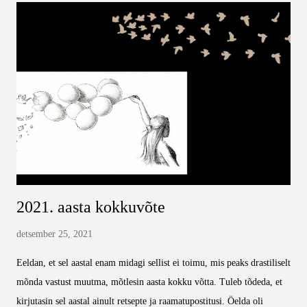
millestki. Aga headus ja armastus lõpuks võitsid, kui see kellegi jaoks
oluline faktor peaks olema. 81. Anders Hansen " Ekraaniaju ",
kirjastus Varrak 2020, 208lk. ⭐⭐⭐⭐⭐ Hästi ja arusaadavalt kirjeldatud
inimese käitumist ja aju toimimist. Niimoodi kirja pandud, et ei teki
mõistatamist, mida autor öelda tahab. Otse ja sirgjooneliselt. Eks
peaks minagi üle vaatama oma e...
2021. aasta kokkuvõte
detsember 25, 2021
Eeldan, et sel aastal enam midagi sellist ei toimu, mis peaks drastiliselt
mõnda vastust muutma, mõtlesin aasta kokku võtta. Tuleb tõdeda, et
kirjutasin sel aastal ainult retsepte ja raamatupostitusi. Öelda oli