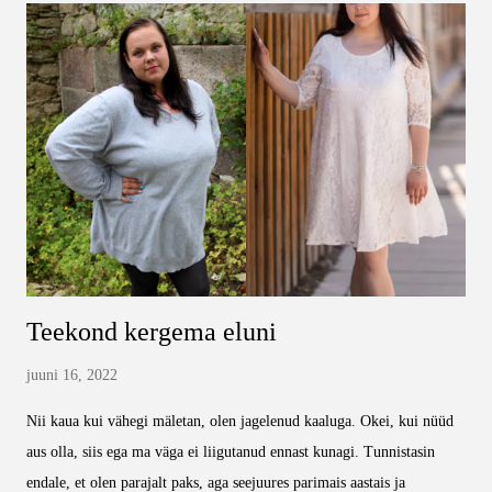
külmkapist tainas ning aja see ahjuvormi laiali. Kata põhi ja vormi
seinad võimalikult ühtlase kihiga. Taigna peale vala kapsa- ja
vorstisegu. Raputa peale riivjuust ning vala üle muna-hapukoore
seguga. Kui tundub, et see jääb liiga paks, lisa tunde järgi piima.
Küpseta 200kraadi juures 30-40minutit või kuni muna on hüübinud.
Head isu!
Teekond kergema eluni
juuni 16, 2022
Nii kaua kui vähegi mäletan, olen jagelenud kaaluga. Okei, kui nüüd
aus olla, siis ega ma väga ei liigutanud ennast kunagi. Tunnistasin
endale, et olen parajalt paks, aga seejuures parimais aastais ja