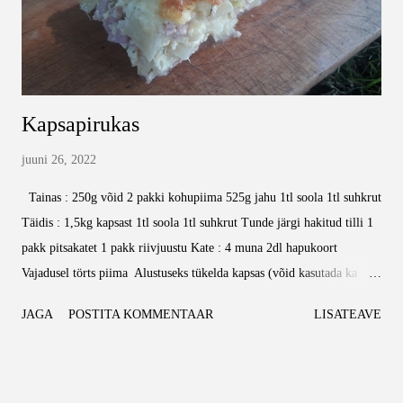
Kapsapirukas
juuni 26, 2022
Tainas : 250g võid 2 pakki kohupiima 525g jahu 1tl soola 1tl suhkrut
Täidis : 1,5kg kapsast 1tl soola 1tl suhkrut Tunde järgi hakitud tilli 1
pakk pitsakatet 1 pakk riivjuustu Kate : 4 muna 2dl hapukoort
Vajadusel törts piima Alustuseks tükelda kapsas (võid kasutada ka
kääre ja lõigata) ning pane see vähese veega potti hauduma. Maitsesta
JAGA
POSTITA KOMMENTAAR
LISATEAVE
soola, suhkru ja tilliga. Samal ajal kui kapsas podiseb, pane kaussi
kokku või, kohupiim, jahu, sool ja suhkur. Sega ühtlaseks taignaks
ning pane külmkappi tahenema kuniks kapsas valmib. Kui kapsas on
valmis saanud, kurna vedelik ära ning sega hulka pitsakate. Võta