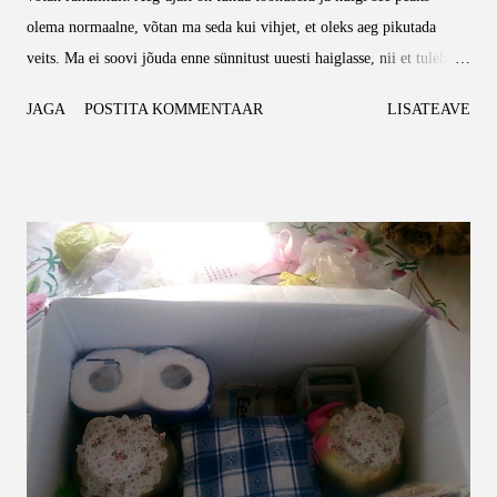
olema normaalne, võtan ma seda kui vihjet, et oleks aeg pikutada
veits. Ma ei soovi jõuda enne sünnitust uuesti haiglasse, nii et tuleb
need paar kuud loivamist veel üle elada. Then again, ega ma muud
JAGA
POSTITA KOMMENTAAR
LISATEAVE
peale loivamise ei jõuagi enam teha, niiet sellega on timmis. Mis
hakkab vaikselt ajudele käima on pidevad arstivisiidid. Olen jõudnud
käia ühe korra ära diabeediämmaemanda juures. Nüüd torgin sõrmi
neli korda päevas, et teada saada veresuhkru taset ning pean ka
toitumispäevikut. Kui läheb hästi, siis saan toitumisega asja kontrolli
alla, kui nii hästi ei lähe, saan ravi peale. Loodame, et asi nii kaugele
ei jõua, samas on jube raske ennast disiplineerida. Tahaks lihtsalt
KOGU AEG midagi head süüa, aga näe rsk ei saa. Looda veel, et oled
rase ja võid kõike süüa, sittagi sa ei või... Tartus öeldi veel, et kuna
mul on veresuhkur kõrgevõitu, tehaks...