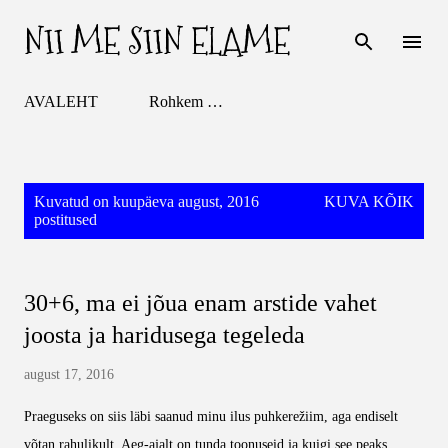
NII ME SIIN ELAME
Otse põhisisu juurde
AVALEHT
Rohkem …
P
Kuvatud on kuupäeva august, 2016
KUVA KÕIK
o
postitused
s
t
i
30+6, ma ei jõua enam arstide vahet
t
u
joosta ja haridusega tegeleda
s
e
august 17, 2016
d
Praeguseks on siis läbi saanud minu ilus puhkerežiim, aga endiselt
võtan rahulikult. Aeg-ajalt on tunda toonuseid ja kuigi see peaks