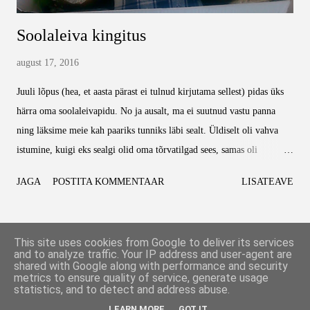
Soolaleiva kingitus
august 17, 2016
Juuli lõpus (hea, et aasta pärast ei tulnud kirjutama sellest) pidas üks
härra oma soolaleivapidu. No ja ausalt, ma ei suutnud vastu panna
ning läksime meie kah paariks tunniks läbi sealt. Üldiselt oli vahva
istumine, kuigi eks sealgi olid oma tõrvatilgad sees, samas oli
positiivset kordades rohkem. Mu lemmikosa oli hommik, siis kui
JAGA
POSTITA KOMMENTAAR
LISATEAVE
teistega rääkisin ja nad kurdsid, et neil megapohmell :D Noored ja
tugevad pidutsesid terve pika nädalavahetuse, meie vanad kodukanad
olime kohal ainult ühe õhtu. Millest ma tegelikult siia rääkima tulin,
ROHKEM POSTITUSI
This site uses cookies from Google to deliver its services
oli hoopis meie kingitus. Otsustasime, et teeme mitmekesi, on odavam
and to analyze traffic. Your IP address and user-agent are
shared with Google along with performance and security
ja lihtsam. Samuti saab mõtted rõõmsalt kokku koondada ning mitme
metrics to ensure quality of service, generate usage
Toetab Blogger
sita kingi asemel õnnestub ehk suurem ja parem (ok, pole kindel, kas
statistics, and to detect and address abuse.
parem, aga see selleks). Alustuseks mõtlesime, et millest me ise
LEARN MORE
GOT IT