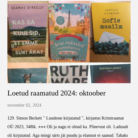
meeletut ajugümnastikat ja selle töö tegi Hüsteeria kenasti ära. 137.
L. J. Ross " Hullus ", kirjastus Pegasus 2023, 276lk. ⭐⭐⭐⭐⭐ Samad
sõnad, mis eelmise raamatu kohta - lihtne, selge ja vähenõudlik. Kiire
lugemine, mis erilist ajumahtu ei nõua, aga on piisavalt huvitav, et
köita. 138. Ali Hazelwood " Armastuse hüpotees ", kirjastus Pegasus
20...
Loetud raamatud 2024: oktoober
november 02, 2024
129. Simon Beckett " Luudesse kirjutatud ", kirjastus Krimiraamat
OÜ 2023, 348lk. ⭐⭐⭐ Oli ja nagu ei olnud ka. Põnevust oli. Ladusalt
oli kirjutatud. Aga mingi särts jäi puudu ja elamust ei saanud. Tahaks