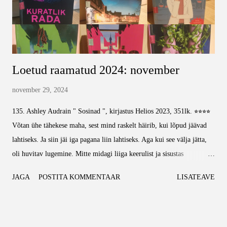
Loetud raamatud 2024: november
november 29, 2024
135. Ashley Audrain " Sosinad ", kirjastus Helios 2023, 351lk. ⭐⭐⭐⭐
Võtan ühe tähekese maha, sest mind raskelt häirib, kui lõpud jäävad
lahtiseks. Ja siin jäi iga pagana liin lahtiseks. Aga kui see välja jätta,
oli huvitav lugemine. Mitte midagi liiga keerulist ja sisustas
õhtuid/hommikuid üsna meeldivalt. 136. L. J. Ross " Hüsteeria ",
JAGA
POSTITA KOMMENTAAR
LISATEAVE
kirjastus Pegasus 2021, 299lk. ⭐⭐⭐⭐⭐ Lihtne, selge ja vähenõudlik
lugu, mis läheb kiiresti edasi. Siin ei ole eriti võikaid kirjeldusi või
aju valutama panevaid seoseid, aga miski siiski endaga kaasa võtab.
Mulle isiklikult meeldib õhtu lõpuks lugeda midagi, mis ei eelda