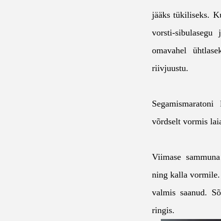
jääks tükiliseks. 
vorsti-sibulasegu
omavahel ühtlase
riivjuustu.
Segamismaratoni l
võrdselt vormis laia
Viimase sammuna 
ning kalla vormile
valmis saanud. Sõ
ringis.