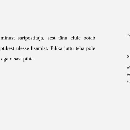
J
minust saripostitaja, sest tänu elule ootab
ptikest ülesse lisamist. Pikka juttu teha pole
S
 aga otsast pihta.
a
Re
so