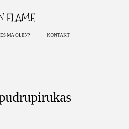
Otse põhisisu juurde
IN ELAME
ES MA OLEN?
KONTAKT
ipudrupirukas