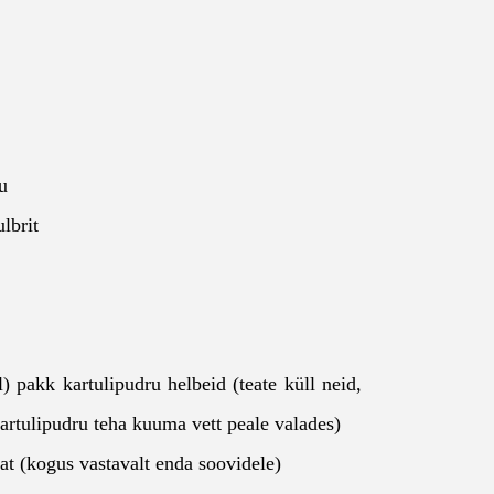
u
lbrit
) pakk kartulipudru helbeid (teate küll neid,
kartulipudru teha kuuma vett peale valades)
lat (kogus vastavalt enda soovidele)