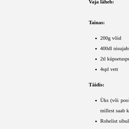
Vaja läheb:
Tainas:
200g võid
400dl nisujah
2tl küpsetuspu
4spl vett
Täidis:
Üks (või pool
millest saab 
Rohelist sibu