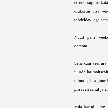
et neli supilusikat
olukorras lisa ve
töödeldav, aga sama
Nüüd pane veeke
ootama.
Seni kuni vesi ära 
juurde ka maitsea
minutit, lisa juur
piisavalt rahul ja a
Vala kartulihelves