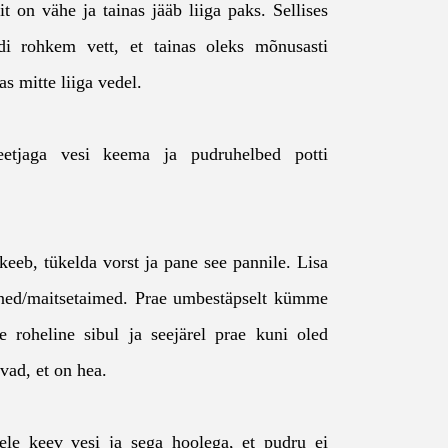
äit on vähe ja tainas jääb liiga paks. Sellises
idi rohkem vett, et tainas oleks mõnusasti
s mitte liiga vedel.
etjaga vesi keema ja pudruhelbed potti
keeb, tükelda vorst ja pane see pannile. Lisa
ined/maitsetaimed. Prae umbestäpselt kümme
de roheline sibul ja seejärel prae kuni oled
rvad, et on hea.
tele keev vesi ja sega hoolega, et pudru ei