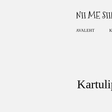
NII ME SI
AVALEHT
K
Kartul