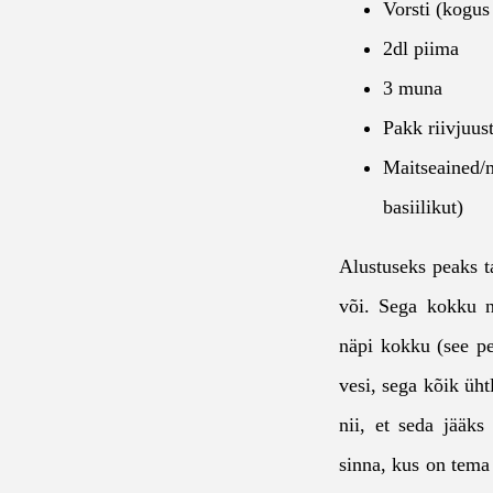
Vorsti (kogus
2dl piima
3 muna
Pakk riivjuus
Maitseained/ma
basiilikut)
Alustuseks peaks t
või. Sega kokku ni
näpi kokku (see p
vesi, sega kõik üht
nii, et seda jääks
sinna, kus on tema