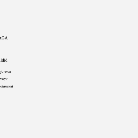
AGA
ildid
hjuvorm
tsept
olanetoit