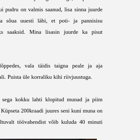
Kui pudru on valmis saanud, lisa sinna juurde
 ja sõua uuesti läbi, et poti- ja pannisisu
ks saaksid. Mina lisasin juurde ka pisut
õppedes, vala täidis taigna peale ja aja
li. Puista üle korraliku kihi riivjuustuga.
sega kokku lahti klopitud munad ja piim
. Küpseta 200kraadi juures seni kuni muna on
ltuvalt töövahendist võib kuluda 40 minuti