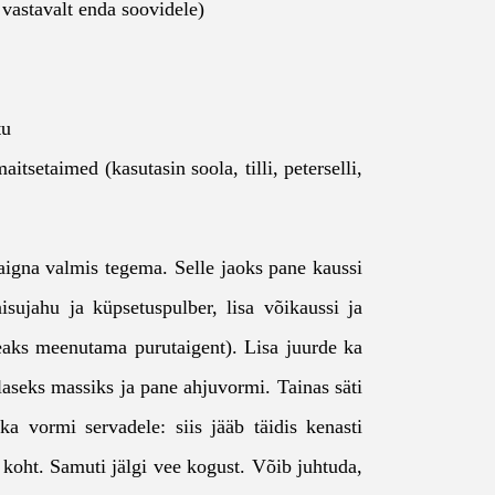
 vastavalt enda soovidele)
tu
itsetaimed (kasutasin soola, tilli, peterselli,
aigna valmis tegema. Selle jaoks pane kaussi
sujahu ja küpsetuspulber, lisa võikaussi ja
eaks meenutama purutaigent). Lisa juurde ka
laseks massiks ja pane ahjuvormi. Tainas säti
 ka vormi servadele: siis jääb täidis kenasti
 koht. Samuti jälgi vee kogust. Võib juhtuda,