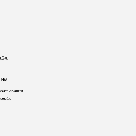
AGA
ildid
valdan arvamust
aamatud