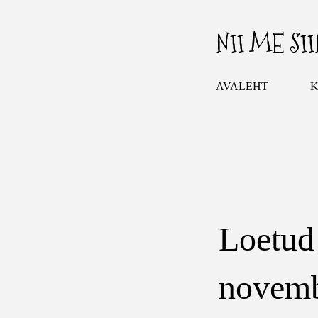
NII ME SI
AVALEHT
K
Loetud
novem