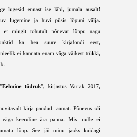
e lugesid ennast ise läbi, jumala ausalt!
kuv lugemine ja huvi püsis lõpuni välja.
t, et mingit tohutult põnevat lõppu nagu
punktid ka hea suure kirjafondi eest,
ieelik ei kannata enam väga väikest trükki,
nab.
"
Eelmine tüdruk
", kirjastus Varrak 2017,
uvitavalt kirja pandud raamat. Põnevus oli
i väga keeruline ära panna. Mis mulle ei
aamatu lõpp. See jäi minu jaoks kuidagi