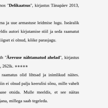
nos "
Delikaatsus
", kirjastus Tänapäev 2013,
a ja uue armastuse leidmise lugu. Iseäralik
dis autori kirjutamise stiil ja seda raamatut
iigset ei olnud, kõike parasjagu.
th "
Ärevuse nähtamatud ahelad
", kirjastus
2, 262lk. ⭐⭐⭐⭐⭐
 raamatus olid lihtsad ja inimlikud näites.
iin ei olnud palju keerulisi sõnu, mille vahelt
raase otsida. Mulle meeldis, et see näitas
jana, millega saab tegeleda.