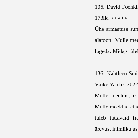
135. David Foenki
173lk. ⭐⭐⭐⭐⭐
Ühe armastuse surm
alatoon. Mulle meel
lugeda. Midagi ülel
136. Kahtleen Smi
Väike Vanker 202
Mulle meeldis, et
Mulle meeldis, et s
tuleb tuttavaid f
ärevust inimliku as