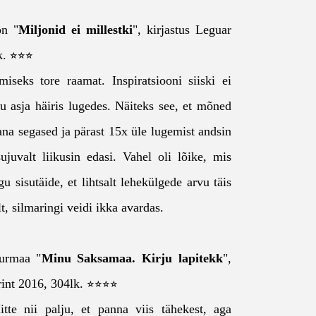
on "
Miljonid ei millestki
", kirjastus Leguar
lk. ⭐⭐⭐
miseks tore raamat. Inspiratsiooni siiski ei
u asja häiris lugedes. Näiteks see, et mõned
ana segased ja pärast 15x üle lugemist andsin
sujuvalt liikusin edasi. Vahel oli lõike, mis
agu sisutäide, et lihtsalt lehekülgede arvu täis
t, silmaringi veidi ikka avardas.
urmaa "
Minu Saksamaa. Kirju lapitekk
",
Print 2016, 304lk. ⭐⭐⭐⭐
tte nii palju, et panna viis tähekest, aga