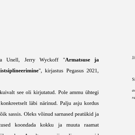
J
ra Unell, Jerry Wyckoff "
Armatsuse ja
istsiplineerimine
", kirjastus Pegasus 2021,
S
a
 kuivalt see oli kirjutatud. Pole ammu ühtegi
r
konkreetselt läbi närinud. Palju asju kordus
kõik sassis. Oleks võinud sarnased peatükid ja
itused koondada kokku ja muuta raamat