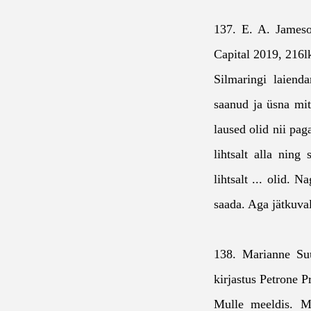
137. E. A. James
Capital 2019, 216
Silmaringi laienda
saanud ja üsna mit
laused olid nii pag
lihtsalt alla ning 
lihtsalt ... olid. N
saada. Aga jätkuval
138. Marianne Su
kirjastus Petrone 
Mulle meeldis. Mi