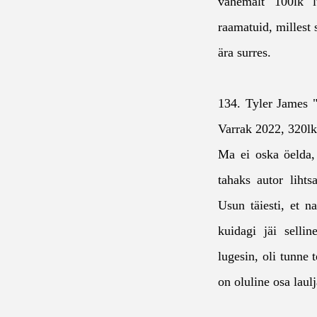
vähemalt 100lk l
raamatuid, millest 
ära surres.
134. Tyler James 
Varrak 2022, 320l
Ma ei oska öelda,
tahaks autor liht
Usun täiesti, et n
kuidagi jäi selli
lugesin, oli tunne t
on oluline osa laul