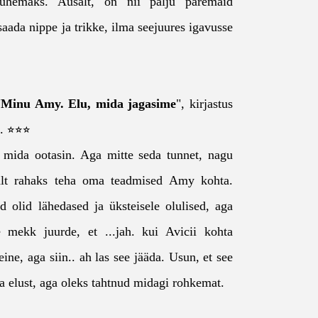
ühemaks. Ausalt, on nii palju paremaid
saada nippe ja trikke, ilma seejuures igavusse
"
Minu Amy. Elu, mida jagasime
", kirjastus
k. ⭐⭐⭐
 mida ootasin. Aga mitte seda tunnet, nagu
salt rahaks teha oma teadmised Amy kohta.
ad olid lähedased ja üksteisele olulised, aga
ne mekk juurde, et ...jah. kui Avicii kohta
eine, aga siin.. ah las see jääda. Usun, et see
ja elust, aga oleks tahtnud midagi rohkemat.