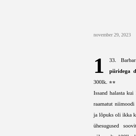
november 29, 2023
1
33. Barba
piiridega d
300lk. ⭐⭐
Issand halasta kui
raamatut niimoodi 
ja lõpuks oli ikka 
ühesugused soov