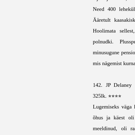
Need 400 lehekülg
Ääretult kaasakis
Hoolimata selles
polnudki. Pluss
minusugune pension
mis nägemist kur
142. JP Delaney 
325lk. ⭐⭐⭐⭐
Lugemiseks väga h
õhus ja käest ol
meeldinud, oli r