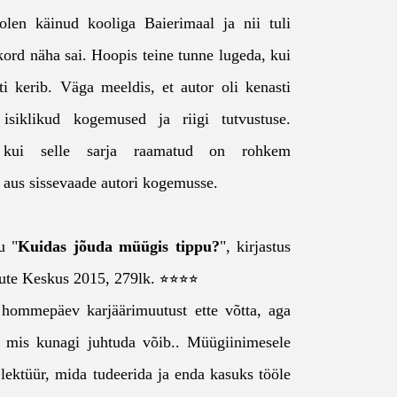
 olen käinud kooliga Baierimaal ja nii tuli
kord näha sai. Hoopis teine tunne lugeda, kui
ti kerib. Väga meeldis, et autor oli kenasti
isiklikud kogemused ja riigi tutvustuse.
, kui selle sarja raamatud on rohkem
i aus sissevaade autori kogemusse.
u "
Kuidas jõuda müügis tippu?
", kirjastus
ute Keskus 2015, 279lk. ⭐⭐⭐⭐
 hommepäev karjäärimuutust ette võtta, aga
, mis kunagi juhtuda võib.. Müügiinimesele
 lektüür, mida tudeerida ja enda kasuks tööle