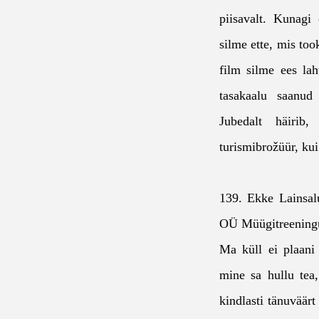
piisavalt. Kunagi
silme ette, mis too
film silme ees lah
tasakaalu saanud 
Jubedalt häirib
turismibrožüür, ku
139. Ekke Lainsal
OÜ Müügitreening
Ma küll ei plaani
mine sa hullu tea
kindlasti tänuväärt