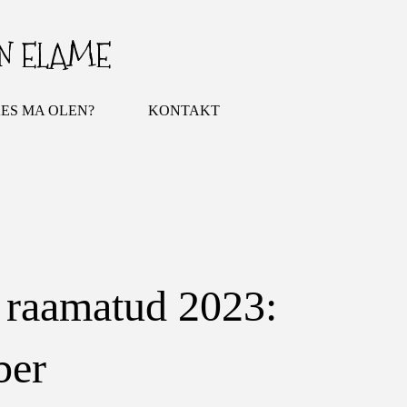
Otse põhisisu juurde
IN ELAME
ES MA OLEN?
KONTAKT
 raamatud 2023:
ber