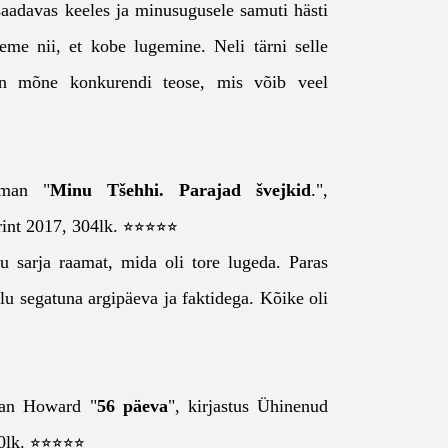
usaadavas keeles ja minusugusele samuti hästi
eme nii, et kobe lugemine. Neli tärni selle
ian mõne konkurendi teose, mis võib veel
lman "
Minu Tšehhi. Parajad švejkid
.",
Print 2017, 304lk. ⭐⭐⭐⭐⭐
u sarja raamat, mida oli tore lugeda. Paras
elu segatuna argipäeva ja faktidega. Kõike oli
yan Howard "
56 päeva
", kirjastus Ühinenud
00lk. ⭐⭐⭐⭐⭐