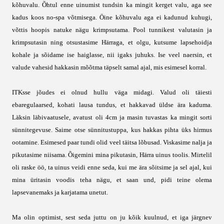
kõhuvalu. Õhtul enne uinumist tundsin ka mingit kerget valu, aga see
kadus koos no-spa võtmisega. Öine kõhuvalu aga ei kadunud kuhugi,
võttis hoopis natuke nägu krimpsutama. Pool tunnikest valutasin ja
krimpsutasin ning otsustasime Härraga, et olgu, kutsume lapsehoidja
kohale ja sõidame ise haiglasse, nii igaks juhuks. Ise veel naersin, et
valude vahesid hakkasin mõõtma täpselt samal ajal, mis esimesel korral.
ITKsse jõudes ei olnud hullu väga midagi. Valud oli täiesti
ebaregulaarsed, kohati lausa tundus, et hakkavad üldse ära kaduma.
Läksin läbivaatusele, avatust oli 4cm ja masin tuvastas ka mingit sorti
sünnitegevuse. Saime otse sünnitustuppa, kus hakkas pihta üks hirmus
ootamine. Esimesed paar tundi olid veel täitsa lõbusad. Viskasime nalja ja
pikutasime niisama. Õigemini mina pikutasin, Härra uinus toolis. Mirtelil
oli raske öö, ta uinus veidi enne seda, kui me ära sõitsime ja sel ajal, kui
mina üritasin voodis teha nägu, et saan und, pidi teine olema
lapsevanemaks ja karjatama unetut.
Ma olin optimist, sest seda juttu on ju kõik kuulnud, et iga järgnev