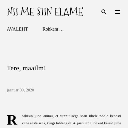
NII ME SIIN ELAME
Otse põhisisu juurde
AVALEHT
Rohkem …
Tere, maailm!
jaanuar 09, 2020
R
ääkisin juba ammu, et sünnitusega saan ühele poole kenasti
vana aasta sees, kuigi tähtaeg oli 4. jaanuar. Libakad käisid juba