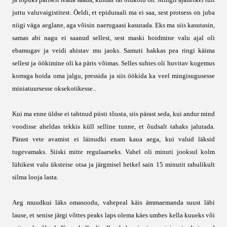
ja lõpuks päriselt teada saada, kuidas tal olukord on. Mingil ajahetkel tuli
juttu valuvaigistitest. Öeldi, et epiduraali ma ei saa, sest protsess on juba
niigi väga aeglane, aga võisin naerugaasi kasutada. Eks ma siis kasutasin,
samas abi nagu ei saanud sellest, sest maski hoidmine valu ajal oli
ebamugav ja veidi ahistav mu jaoks. Samuti hakkas pea ringi käima
sellest ja öökimine oli ka päris võimas. Selles suhtes oli huvitav kogemus
korraga hoida oma jalgu, pressida ja siis öökida ka veel mingisugusesse
miniatuursesse oksekotikesse..
Kui ma enne üldse ei tahtnud püsti tõusta, siis pärast seda, kui andur mind
voodisse aheldas tekkis küll selline tunne, et õudsalt tahaks jalutada.
Pärast vete avamist ei läinudki enam kaua aega, kui valud läksid
tugevamaks. Siiski mitte regulaarseks. Vahel oli minuti jooksul kolm
lühikest valu üksteise otsa ja järgmisel hetkel sain 15 minutit rahulikult
silma looja lasta.
Aeg muudkui läks omasoodu, vahepeal käis ämmaemanda suust läbi
lause, et senise järgi võttes peaks laps olema käes umbes kella kuueks või