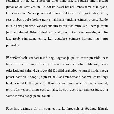
seitsmeks õhtul. Kuna kell oli alles kahe ringis, suutsin ainult issand
jumal öelda, sest veel neli tundi kõlas sel hetkel umbes sama pika ajana,
kui viis aastat. Varsti pärast seda lauset hakkas poisil aga kuidagi kiire,
sest umbes poole kolme paiku hakkasin tundma esimesi presse. Raido
kutsus arsti palatisse. Vaadati siis uuesti avatust, milleks oli 7cm ja minu
juttu ei tahetud üldse tõsiselt võtta alguses. Pärast veel naersin, et mitu
last peab sünnitama enne, kui usutakse esimese korraga mu juttu
pressidest.
Põhimõtteliselt vaadati mind nagu ogarat ja paluti mitte pressida, sest
laps olevat alles väga üleval ja täisavatust ka veel polnud. Ma kahjuks ei
oska kuidagi keha väga tugevaid füüsilisi reaktsioone tagasi hoida, seega
pärast paari valuhoogu ja pressi hakkas ämmaemand naerma, et kellelgi
hakkas nüüd küll väga kiire. Kuna ma ise enam vetsu minna ei saanud,
tehti põis kenasti minu eest tühjaks, kutsuti veel paar inimest juurde ja
saime lõbusa osaga peale hakata.
Füüsiline väsimus oli nii suur, et ma konkreetselt ei jõudnud lihtsalt