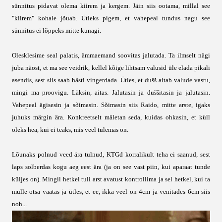
sünnitus pidavat olema kiirem ja kergem. Jäin siis ootama, millal see
"kiirem" kohale jõuab. Ütleks pigem, et vahepeal tundus nagu see
sünnitus ei lõppeks mitte kunagi.
Olesklesime seal palatis, ämmaemand soovitas jalutada. Ta ilmselt nägi
juba näost, et ma see veidrik, kellel kõige lihtsam valusid üle elada pikali
asendis, sest siis saab hästi vingerdada. Ütles, et dušš aitab valude vastu,
mingi ma proovigu. Läksin, aitas. Jalutasin ja duššitasin ja jalutasin.
Vahepeal ägisesin ja sõimasin. Sõimasin siis Raido, mitte arste, igaks
juhuks märgin ära. Konkreetselt mäletan seda, kuidas ohkasin, et küll
oleks hea, kui ei teaks, mis veel tulemas on.
Lõunaks polnud veed ära tulnud, KTGd korralikult teha ei saanud, sest
laps solberdas kogu aeg eest ära (ja on see vast piin, kui aparaat tunde
küljes on). Mingil hetkel tuli arst avatust kontrollima ja sel hetkel, kui ta
mulle otsa vaatas ja ütles, et ee, ikka veel on 4cm ja venitades 6cm siis
noh...