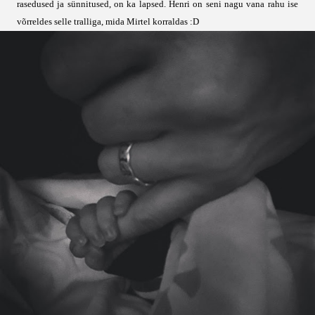
rasedused ja sünnitused, on ka lapsed. Henri on seni nagu vana rahu ise
võrreldes selle tralliga, mida Mirtel korraldas :D