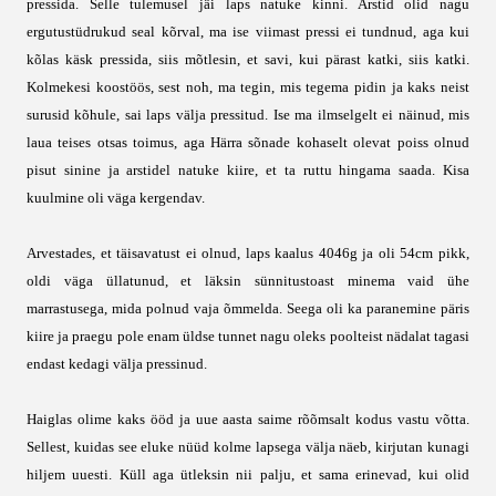
pressida. Selle tulemusel jäi laps natuke kinni. Arstid olid nagu
ergutustüdrukud seal kõrval, ma ise viimast pressi ei tundnud, aga kui
kõlas käsk pressida, siis mõtlesin, et savi, kui pärast katki, siis katki.
Kolmekesi koostöös, sest noh, ma tegin, mis tegema pidin ja kaks neist
surusid kõhule, sai laps välja pressitud. Ise ma ilmselgelt ei näinud, mis
laua teises otsas toimus, aga Härra sõnade kohaselt olevat poiss olnud
pisut sinine ja arstidel natuke kiire, et ta ruttu hingama saada. Kisa
kuulmine oli väga kergendav.
Arvestades, et täisavatust ei olnud, laps kaalus 4046g ja oli 54cm pikk,
oldi väga üllatunud, et läksin sünnitustoast minema vaid ühe
marrastusega, mida polnud vaja õmmelda. Seega oli ka paranemine päris
kiire ja praegu pole enam üldse tunnet nagu oleks poolteist nädalat tagasi
endast kedagi välja pressinud.
Haiglas olime kaks ööd ja uue aasta saime rõõmsalt kodus vastu võtta.
Sellest, kuidas see eluke nüüd kolme lapsega välja näeb, kirjutan kunagi
hiljem uuesti. Küll aga ütleksin nii palju, et sama erinevad, kui olid