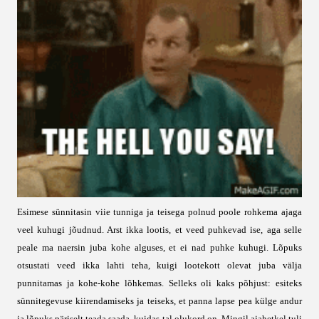
Esimese sünnitasin viie tunniga ja teisega polnud poole rohkema ajaga
veel kuhugi jõudnud. Arst ikka lootis, et veed puhkevad ise, aga selle
peale ma naersin juba kohe alguses, et ei nad puhke kuhugi. Lõpuks
otsustati veed ikka lahti teha, kuigi lootekott olevat juba välja
punnitamas ja kohe-kohe lõhkemas. Selleks oli kaks põhjust: esiteks
sünnitegevuse kiirendamiseks ja teiseks, et panna lapse pea külge andur