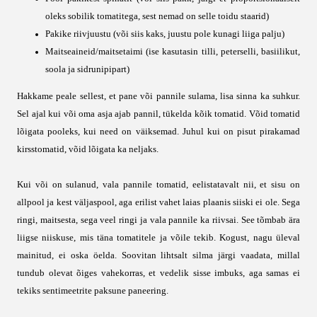
oleks sobilik tomatitega, sest nemad on selle toidu staarid)
Pakike riivjuustu (või siis kaks, juustu pole kunagi liiga palju)
Maitseaineid/maitsetaimi (ise kasutasin tilli, peterselli, basiilikut,
soola ja sidrunipipart)
Hakkame peale sellest, et pane või pannile sulama, lisa sinna ka suhkur.
Sel ajal kui või oma asja ajab pannil, tükelda kõik tomatid. Võid tomatid
lõigata pooleks, kui need on väiksemad. Juhul kui on pisut pirakamad
kirsstomatid, võid lõigata ka neljaks.
Kui või on sulanud, vala pannile tomatid, eelistatavalt nii, et sisu on
allpool ja kest väljaspool, aga erilist vahet laias plaanis siiski ei ole. Sega
ringi, maitsesta, sega veel ringi ja vala pannile ka riivsai. See tõmbab ära
liigse niiskuse, mis täna tomatitele ja võile tekib. Kogust, nagu üleval
mainitud, ei oska öelda. Soovitan lihtsalt silma järgi vaadata, millal
tundub olevat õiges vahekorras, et vedelik sisse imbuks, aga samas ei
tekiks sentimeetrite paksune paneering.