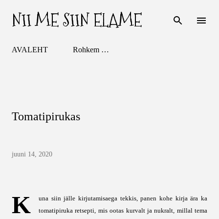
NII ME SIIN ELAME
Otse põhisisu juurde
AVALEHT
Rohkem …
Tomatipirukas
juuni 14, 2020
K
una siin jälle kirjutamisaega tekkis, panen kohe kirja ära ka
tomatipiruka retsepti, mis ootas kurvalt ja nukralt, millal tema