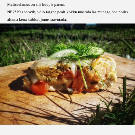
Maitseelamus on siis hoopis parem.
NB2! Kes soovib, võib taigna pealt kokku määrida ka munaga, see peaks
aitama kena kuldset jume saavutada.