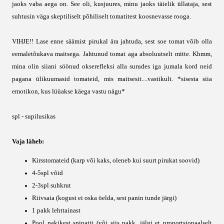
jaoks vaba aega on. See oli, kusjuures, minu jaoks täielik üllataja, sest
suhtusin väga skeptiliselt põhiliselt tomatitest koosnevasse rooga.
VIHJE!! Lase enne säämist pirukal ära jahtuda, sest soe tomat võib olla
eemaletõukava maitsega. Jahtunud tomat aga absoluutselt mitte. Khmm,
mina olin siiani söönud okserefleksi alla surudes iga jumala kord neid
pagana ülikuumasid tomateid, mis maitsesit....vastikult. *sisesta siia
emotikon, kus lüüakse käega vastu nägu*
spl - supilusikas
Vaja läheb:
Kirsstomateid (karp või kaks, oleneb kui suurt pirukat soovid)
4-5spl võid
2-3spl suhkrut
Riivsaia (kogust ei oska öelda, sest panin tunde järgi)
1 pakk lehttainast
Pool pakikest spinatit (või siis pakk, jälgi et proportsionaalselt