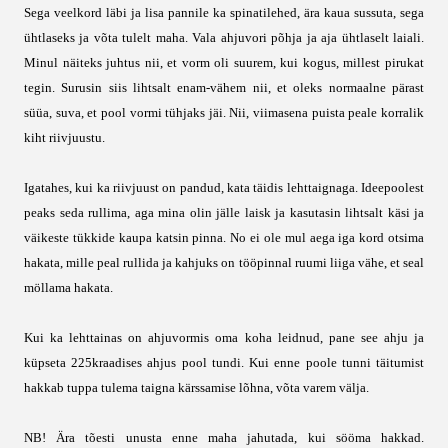
Sega veelkord läbi ja lisa pannile ka spinatilehed, ära kaua sussuta, sega
ühtlaseks ja võta tulelt maha. Vala ahjuvori põhja ja aja ühtlaselt laiali.
Minul näiteks juhtus nii, et vorm oli suurem, kui kogus, millest pirukat
tegin. Surusin siis lihtsalt enam-vähem nii, et oleks normaalne pärast
süüa, suva, et pool vormi tühjaks jäi. Nii, viimasena puista peale korralik
kiht riivjuustu.
Igatahes, kui ka riivjuust on pandud, kata täidis lehttaignaga. Ideepoolest
peaks seda rullima, aga mina olin jälle laisk ja kasutasin lihtsalt käsi ja
väikeste tükkide kaupa katsin pinna. No ei ole mul aega iga kord otsima
hakata, mille peal rullida ja kahjuks on tööpinnal ruumi liiga vähe, et seal
möllama hakata.
Kui ka lehttainas on ahjuvormis oma koha leidnud, pane see ahju ja
küpseta 225kraadises ahjus pool tundi. Kui enne poole tunni täitumist
hakkab tuppa tulema taigna kärssamise lõhna, võta varem välja.
NB! Ära tõesti unusta enne maha jahutada, kui sööma hakkad.