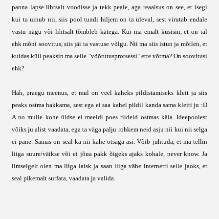
panna lapse lihtsalt voodisse ja tekk peale, aga reaalsus on see, et isegi
kui ta uinub nii, siis pool tundi hiljem on ta üleval, sest virutab endale
vastu nägu või lihtsalt tõmbleb kätega. Kui ma emalt küsisin, et on tal
ehk mõni soovitus, siis jäi ta vastuse võlgu. Nii ma siis istun ja mõtlen, et
kuidas küll peaksin ma selle "võõrutusprotsessi" ette võtma? On soovitusi
ehk?
Hah, praegu meenus, et mul on veel kaheks pildistamiseks kleit ja siis
peaks ostma hakkama, sest ega ei saa kahel pildil kanda sama kleiti ju :D
A no mulle kohe üldse ei meeldi poes riideid ostmas käia. Ideepoolest
võiks ju alist vaadata, ega ta väga palju rohkem neid asju nii kui nii selga
ei pane. Samas on seal ka nii kahe otsaga asi. Võib juhtuda, et ma tellin
liiga suure/väikse või ei jõua pakk õigeks ajaks kohale, never know. Ja
ilmselgelt olen ma liiga laisk ja saan liiga vähe internetti selle jaoks, et
seal pikemalt surfata, vaadata ja valida.