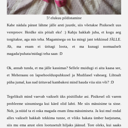
5! elukuu pildistamine
Kahe nädala pärast lähme jälle arsti juurde, siis võetakse Pisikeselt uus
vereproov. Hoidke siis pöialt eks! :) Kahju hakkab juba, et kogu aeg
torgitakse, aga mis teha. Magamisega on ka mingi jant tekkinud JÄLLE.
Ah, ma enam ei üritagi loota, et ma kunagi normaalselt
magada/puhata/midagi teha saan :D
Ok, annab tunda, et ma jälle kassimas? Sellele muidugi ei aita kaasa see,
et Meheraasu on lapsehoolduspuhkusel ja Mudilasel vaheaeg. Lihtsalt
püha jumal, kas nad üritavad kambakesi mind hauda viia siin või? :D
Tegelikult mind vaevab vaikselt üks pisitilluke asi. Pisikesel oli varem
probleeme uinumisega kui käed olid lahti. Me siis mässisime ta sisse.
Noh, ja nüüd ta ei oska magada enam ilma mässimiseta. Ja kui mul endal
alles vaikselt hakkab tekkima tunne, et võiks hakata ümber harjutama,
siis mu ema arust olen lootusetult hiljaks jäänud. Tore oleks, kui saaks