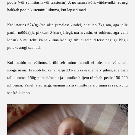
poole (või sünnitasin või taastusin). A no samas kõik väidavadki, et aeg
hakkab poole kiiremini liikuma, kui lapsed saad..
Kaal näitas 6740g (ma olin jumalast kindel, et tuleb 7kg ära, aga jälle
panin mööda) ja pikkust 64cm (jällegi, ma arvasin, et rohkem, aga vahi
lopsu). Sutsu tehti ka ja külma kõhuga tibi ei teinud teist nägugi. Nagu
poleks arugi saanud.
Kui muidu ta välimuselt üldiselt minu moodi ei ole, siis vähemalt
söögiisu on. Ta sööb kõike ja palju :D Näiteks ei ole harv juhus, et annan
talle umbes 150g püreed/mehu ja tunnike hiljem tõmbab peale 150-220
ml piima. Vahel jätab järgi, enamasti siiski mitte ja aru mina ei saa, kuhu
see kõik kaob.