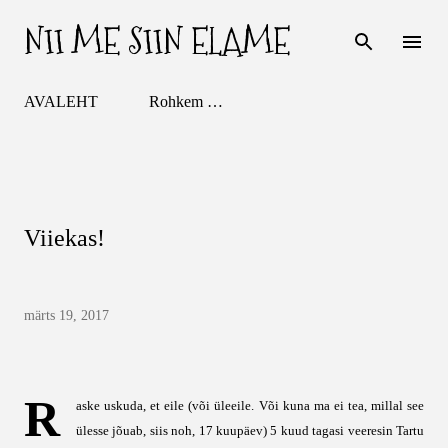
NII ME SIIN ELAME
Otse põhisisu juurde
AVALEHT
Rohkem …
Viiekas!
märts 19, 2017
R
aske uskuda, et eile (või üleeile. Või kuna ma ei tea, millal see
ülesse jõuab, siis noh, 17 kuupäev) 5 kuud tagasi veeresin Tartu