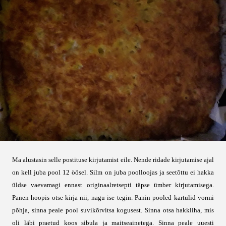
Ma alustasin selle postituse kirjutamist eile. Nende ridade kirjutamise ajal
on kell juba pool 12 öösel. Silm on juba poolloojas ja seetõttu ei hakka
üldse vaevamagi ennast originaalretsepti täpse ümber kirjutamisega.
Panen hoopis otse kirja nii, nagu ise tegin. Panin pooled kartulid vormi
põhja, sinna peale pool suvikõrvitsa kogusest. Sinna otsa hakkliha, mis
oli läbi praetud koos sibula ja maitseainetega. Sinna peale uuesti