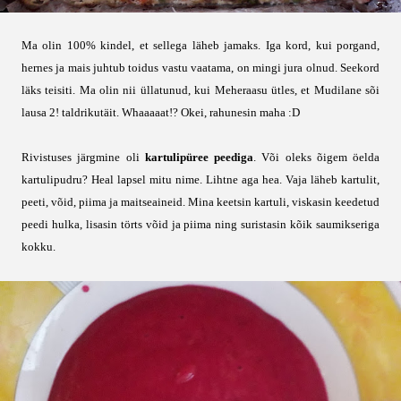
Ma olin 100% kindel, et sellega läheb jamaks. Iga kord, kui porgand,
hernes ja mais juhtub toidus vastu vaatama, on mingi jura olnud. Seekord
läks teisiti. Ma olin nii üllatunud, kui Meheraasu ütles, et Mudilane sõi
lausa 2! taldrikutäit. Whaaaaat!? Okei, rahunesin maha :D
Rivistuses järgmine oli
kartulipüree peediga
. Või oleks õigem öelda
kartulipudru? Heal lapsel mitu nime. Lihtne aga hea. Vaja läheb kartulit,
peeti, võid, piima ja maitseaineid. Mina keetsin kartuli, viskasin keedetud
peedi hulka, lisasin törts võid ja piima ning suristasin kõik saumikseriga
kokku.