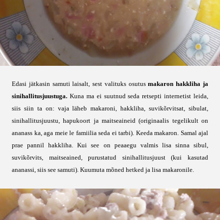
Edasi jätkasin samuti laisalt, sest valituks osutus
makaron hakkliha ja
sinihallitusjuustuga.
Kuna ma ei suutnud seda retsepti internetist leida,
siis siin ta on: vaja läheb makaroni, hakkliha, suvikõrvitsat, sibulat,
sinihallitusjuustu, hapukoort ja maitseaineid (originaalis tegelikult on
ananass ka, aga meie le famiilia seda ei tarbi). Keeda makaron. Samal ajal
prae pannil hakkliha. Kui see on peaaegu valmis lisa sinna sibul,
suvikõrvits, maitseained, purustatud sinihallitusjuust (kui kasutad
ananassi, siis see samuti). Kuumuta mõned hetked ja lisa makaronile.