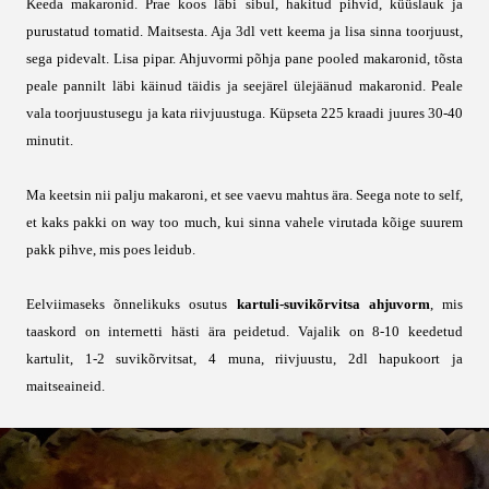
Keeda makaronid. Prae koos läbi sibul, hakitud pihvid, küüslauk ja
purustatud tomatid. Maitsesta. Aja 3dl vett keema ja lisa sinna toorjuust,
sega pidevalt. Lisa pipar. Ahjuvormi põhja pane pooled makaronid, tõsta
peale pannilt läbi käinud täidis ja seejärel ülejäänud makaronid. Peale
vala toorjuustusegu ja kata riivjuustuga. Küpseta 225 kraadi juures 30-40
minutit.
Ma keetsin nii palju makaroni, et see vaevu mahtus ära. Seega note to self,
et kaks pakki on way too much, kui sinna vahele virutada kõige suurem
pakk pihve, mis poes leidub.
Eelviimaseks õnnelikuks osutus
kartuli-suvikõrvitsa ahjuvorm
, mis
taaskord on internetti hästi ära peidetud. Vajalik on 8-10 keedetud
kartulit, 1-2 suvikõrvitsat, 4 muna, riivjuustu, 2dl hapukoort ja
maitseaineid.