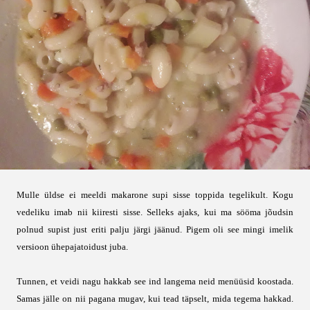
Mulle üldse ei meeldi makarone supi sisse toppida tegelikult. Kogu
vedeliku imab nii kiiresti sisse. Selleks ajaks, kui ma sööma jõudsin
polnud supist just eriti palju järgi jäänud. Pigem oli see mingi imelik
versioon ühepajatoidust juba.
Tunnen, et veidi nagu hakkab see ind langema neid menüüsid koostada.
Samas jälle on nii pagana mugav, kui tead täpselt, mida tegema hakkad.