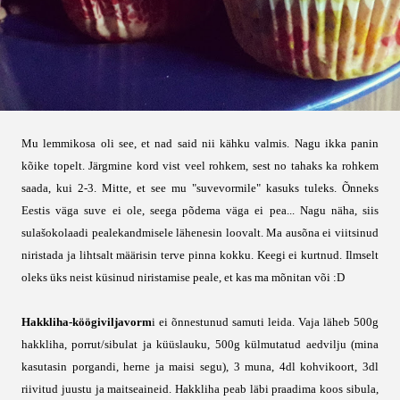
Mu lemmikosa oli see, et nad said nii kähku valmis. Nagu ikka panin
kõike topelt. Järgmine kord vist veel rohkem, sest no tahaks ka rohkem
saada, kui 2-3. Mitte, et see mu "suvevormile" kasuks tuleks. Õnneks
Eestis väga suve ei ole, seega põdema väga ei pea... Nagu näha, siis
sulašokolaadi pealekandmisele lähenesin loovalt. Ma ausõna ei viitsinud
niristada ja lihtsalt määrisin terve pinna kokku. Keegi ei kurtnud. Ilmselt
oleks üks neist küsinud niristamise peale, et kas ma mõnitan või :D
Hakkliha-köögiviljavorm
i ei õnnestunud samuti leida. Vaja läheb 500g
hakkliha, porrut/sibulat ja küüslauku, 500g külmutatud aedvilju (mina
kasutasin porgandi, herne ja maisi segu), 3 muna, 4dl kohvikoort, 3dl
riivitud juustu ja maitseaineid. Hakkliha peab läbi praadima koos sibula,