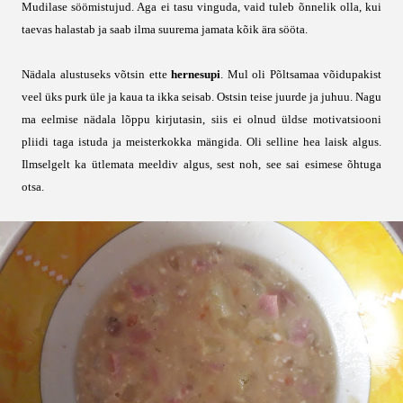
Mudilase söömistujud. Aga ei tasu vinguda, vaid tuleb õnnelik olla, kui
taevas halastab ja saab ilma suurema jamata kõik ära sööta.
Nädala alustuseks võtsin ette
hernesupi
. Mul oli Põltsamaa võidupakist
veel üks purk üle ja kaua ta ikka seisab. Ostsin teise juurde ja juhuu. Nagu
ma eelmise nädala lõppu kirjutasin, siis ei olnud üldse motivatsiooni
pliidi taga istuda ja meisterkokka mängida. Oli selline hea laisk algus.
Ilmselgelt ka ütlemata meeldiv algus, sest noh, see sai esimese õhtuga
otsa.