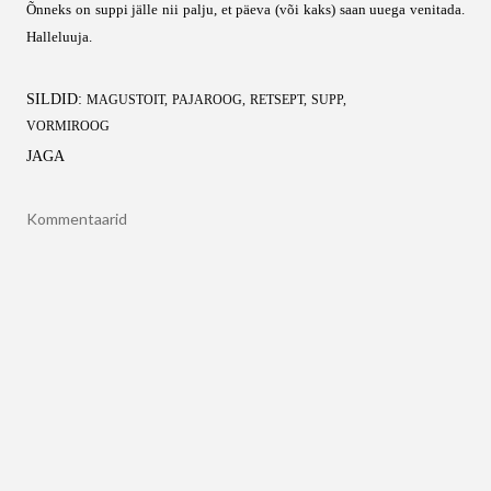
Õnneks on suppi jälle nii palju, et päeva (või kaks) saan uuega venitada.
Halleluuja.
SILDID:
MAGUSTOIT
PAJAROOG
RETSEPT
SUPP
VORMIROOG
JAGA
Kommentaarid