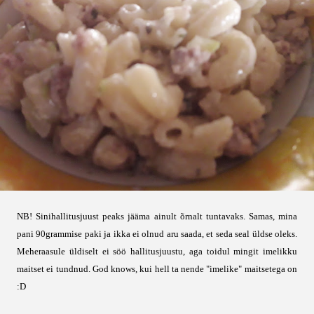
NB! Sinihallitusjuust peaks jääma ainult õrnalt tuntavaks. Samas, mina
pani 90grammise paki ja ikka ei olnud aru saada, et seda seal üldse oleks.
Meheraasule üldiselt ei söö hallitusjuustu, aga toidul mingit imelikku
maitset ei tundnud. God knows, kui hell ta nende "imelike" maitsetega on
:D