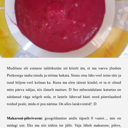
Mudilane sõi esimese taldrikutäie nii kiirelt ära, et ma vaevu jõudsin
Pisikesega maha istuda ja sööma hakata. Sinna otsa läks veel teine täis ja
tund hiljem veel kolmas ka. Kuna ma olen täiesti kindel, et ta ei olnud
mitu päeva näljas, siis ilmselt maitses :D See mõnenädalane katsetus on
näidanud väga selgelt seda, et lastele lähevad hästi need püreelaadsed
toidud peale, mida ei pea närima. On alles laiskvorstid! :D
Makaroni-pihvivorm
i googeldamine andis täpselt 0 vastet..., mis on
midagi uut. Eks ma siis trükin ise jälle. Vaja läheb makarone, pihve,