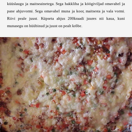
küüslaugu ja maitseainetega. Sega hakkliha ja köögiviljad omavahel ja
pane ahjuvormi. Sega omavahel muna ja koor, maitsesta ja vala vormi.
Riivi peale juust. Küpseta ahjus 200kraadi juures nii kaua, kuni
munasegu on hüübinud ja juust on pealt krõbe.