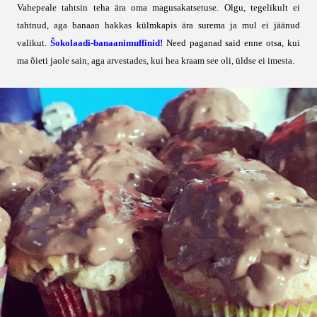
Vahepeale tahtsin teha ära oma magusakatsetuse. Olgu, tegelikult ei
tahtnud, aga banaan hakkas külmkapis ära surema ja mul ei jäänud
valikut.
Šokolaadi-banaanimuffinid!
Need paganad said enne otsa, kui
ma õieti jaole sain, aga arvestades, kui hea kraam see oli, üldse ei imesta.