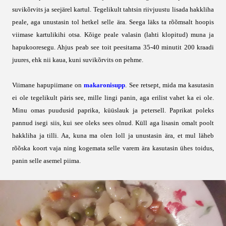
suvikõrvits ja seejärel kartul. Tegelikult tahtsin riivjuustu lisada hakkliha
peale, aga unustasin tol hetkel selle ära. Seega läks ta rõõmsalt hoopis
viimase kartulikihi otsa. Kõige peale valasin (lahti klopitud) muna ja
hapukooresegu. Ahjus peab see toit peesitama 35-40 minutit 200 kraadi
juures, ehk nii kaua, kuni suvikõrvits on pehme.
Viimane hapupiimane on
makaronisupp
. See retsept, mida ma kasutasin
ei ole tegelikult päris see, mille lingi panin, aga erilist vahet ka ei ole.
Minu omas puudusid paprika, küüslauk ja petersell. Paprikat poleks
pannud isegi siis, kui see oleks sees olnud. Küll aga lisasin omalt poolt
hakkliha ja tilli. Aa, kuna ma olen loll ja unustasin ära, et mul läheb
rõõska koort vaja ning kogemata selle varem ära kasutasin ühes toidus,
panin selle asemel piima.