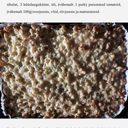
sibulat, 3 küüslauguküünt, üli, (vähemalt 1 purk) purustatud tomateid,
(vähemalt 100g) toorjuustu, võid, riivjuustu ja maitseaineid.