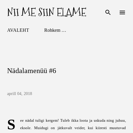
NII ME SIIN ELAME
Otse põhisisu juurde
AVALEHT
Rohkem …
Nädalamenüü #6
aprill 04, 2018
S
ee nädal tuligi kergem! Tuleb ikka loota ja uskuda ning juhuu,
eksole. Muidugi on jätkuvalt veider, kui kiiresti muutuvad