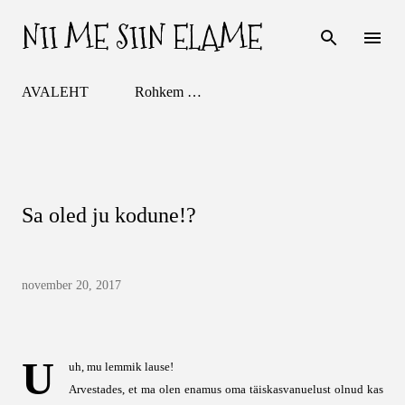
NII ME SIIN ELAME
Otse põhisisu juurde
AVALEHT
Rohkem …
Sa oled ju kodune!?
november 20, 2017
U
uh, mu lemmik lause!
Arvestades, et ma olen enamus oma täiskasvanuelust olnud kas