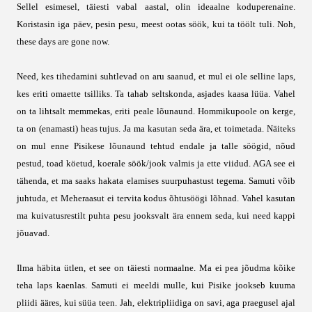
Sellel esimesel, täiesti vabal aastal, olin ideaalne koduperenaine.
Koristasin iga päev, pesin pesu, meest ootas söök, kui ta töölt tuli. Noh,
these days are gone now.
Need, kes tihedamini suhtlevad on aru saanud, et mul ei ole selline laps,
kes eriti omaette tsilliks. Ta tahab seltskonda, asjades kaasa lüüa. Vahel
on ta lihtsalt memmekas, eriti peale lõunaund. Hommikupoole on kerge,
ta on (enamasti) heas tujus. Ja ma kasutan seda ära, et toimetada. Näiteks
on mul enne Pisikese lõunaund tehtud endale ja talle söögid, nõud
pestud, toad köetud, koerale söök/jook valmis ja ette viidud. AGA see ei
tähenda, et ma saaks hakata elamises suurpuhastust tegema. Samuti võib
juhtuda, et Meheraasut ei tervita kodus õhtusöögi lõhnad. Vahel kasutan
ma kuivatusrestilt puhta pesu jooksvalt ära ennem seda, kui need kappi
jõuavad.
Ilma häbita ütlen, et see on täiesti normaalne. Ma ei pea jõudma kõike
teha laps kaenlas. Samuti ei meeldi mulle, kui Pisike jookseb kuuma
pliidi ääres, kui süüa teen. Jah, elektripliidiga on savi, aga praegusel ajal