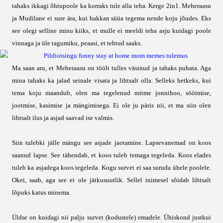
tahaks ikkagi õhtupoole ka korraks tule alla teha. Kerge 2in1. Meheraasu
ja Mudilane ei sure ära, kui hakkan süüa tegema nende koju jõudes. Eks
see olegi selline minu kiiks, et mulle ei meeldi teha asju kuidagi poole
vinnaga ja üle tagumiku, peaasi, et tehtud saaks.
Ma saan aru, et Meheraasu on töölt tulles väsinud ja tahaks puhata. Aga
mina tahaks ka jalad seinale visata ja lihtsalt olla. Selleks hetkeks, kui
tema koju maandub, olen ma tegelenud mitme jonnihoo, söötmise,
jootmise, kasimise ja mängimisega. Ei ole ju päris nii, et ma siin olen
lihtsalt ilus ja asjad saavad ise valmis.
Siin tulebki jälle mängu see asjade jaotamine. Lapsevanemad on koos
saanud lapse. See tähendab, et koos tuleb temaga tegeleda. Koos elades
tuleb ka asjadega koos tegeleda. Kogu survet ei saa suruda ühele poolele.
Okei, saab, aga see ei ole jätkusuutlik. Sellel inimesel sõidab lihtsalt
lõpuks katus minema.
Üldse on kuidagi nii palju survet (kodustele) emadele. Ühiskond justkui