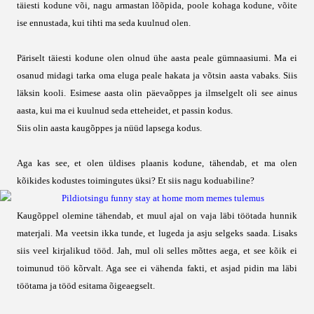
täiesti kodune või, nagu armastan lõõpida, poole kohaga kodune, võite
ise ennustada, kui tihti ma seda kuulnud olen.
Päriselt täiesti kodune olen olnud ühe aasta peale gümnaasiumi. Ma ei
osanud midagi tarka oma eluga peale hakata ja võtsin aasta vabaks. Siis
läksin kooli. Esimese aasta olin päevaõppes ja ilmselgelt oli see ainus
aasta, kui ma ei kuulnud seda etteheidet, et passin kodus.
Siis olin aasta kaugõppes ja nüüd lapsega kodus.
Aga kas see, et olen üldises plaanis kodune, tähendab, et ma olen
kõikides kodustes toimingutes üksi? Et siis nagu koduabiline?
Kaugõppel olemine tähendab, et muul ajal on vaja läbi töötada hunnik
materjali. Ma veetsin ikka tunde, et lugeda ja asju selgeks saada. Lisaks
siis veel kirjalikud tööd. Jah, mul oli selles mõttes aega, et see kõik ei
toimunud töö kõrvalt. Aga see ei vähenda fakti, et asjad pidin ma läbi
töötama ja tööd esitama õigeaegselt.