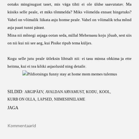
ootaks mingisugust taset, mis väga tihti ei ole üldse saavutatav. Ma
küsiks selle peale, et miks tõmmelda? Miks võimelda ennast hingetuks?
Vahel on võimalik lükata asju homse peale. Vahel on võimalik teha mõnd
asja paari tunni pärast.
Mina nii mõnegi asjaga ootan seda, millal Meheraasu koju jõuab, sest siis
on nii kui nii see aeg, kui Pisike ripub tema küljes.
Kogu selle jutu peale ütleksin lihtsalt nii: ei tasu minna ohkima ja ette
heitma, kui ei tea kõiki asjaolusid ning detaile.
SILDID:
ARGIPÄEV
AVALDAN ARVAMUST
KODU
KOOL
KURB ON OLLA
LAPSED
NIIMESIINELAME
JAGA
Kommentaarid