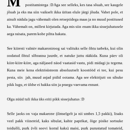
M
postitamistega :D Aga see selleks, kes tasa sõuab, see kaugele
jõuab ja eks ma siin vaikselt ikka üritan elule järgi jõuda. Vahet pole, et
ainult nädala jagu vähemalt olen retseptidega maas ja no muud postitused
ka. Vähemalt on, millest kirjutada. Aga mis siin enam ikka sissejuhatusele
aega raisata, parem kohe pihta hakata.
See kiiresti valmiv makaroniroog sai valituks selle õhtu tarbeks, kui olin
oodatud õhtul sõbranna juurde, et natuke juttu rääkida. Kuna päev oli
kiire-kiire-kiire, aga näljased näod vaatasid vastu, pidi midagi ju tegema.
Kuna meie kena elektrisüsteem absoluutselt koostööd ei tee, kui pesu
pesta, siis jah, muud asjad pidid ootama. Aga see elektrijutt on sihuke
pikk lugu, et üldse ei hakka siin ja praegu vaevama ennast.
Olgu nüüd tuli ikka üks eriti pikk sissejuhatus :D
Selle jaoks on vaja makarone (ilmselgelt ja nii umbes 1,5 pakki), lisaks
veel pakk viinereid, kaks sibulat, kahte paprikat, õige pisike sortsuke
toiduõli, purk (või soovi korral kaks) maisi, purk purustatud tomateid,