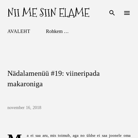
NII ME SIIN ELAME
Otse põhisisu juurde
AVALEHT
Rohkem …
Nädalamenüü #19: viineripada
makaroniga
november 16, 2018
a ei saa aru, mis toimub, aga no üldse ei saa joonele oma