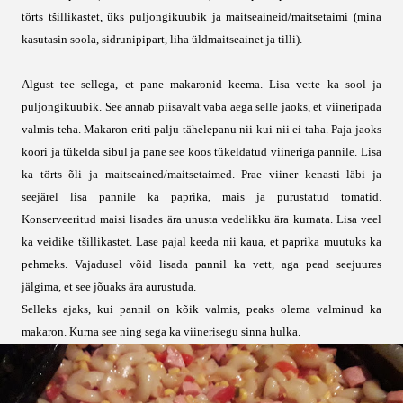
törts tšillikastet, üks puljongikuubik ja maitseaineid/maitsetaimi (mina
kasutasin soola, sidrunipipart, liha üldmaitseainet ja tilli).
Algust tee sellega, et pane makaronid keema. Lisa vette ka sool ja
puljongikuubik. See annab piisavalt vaba aega selle jaoks, et viineripada
valmis teha. Makaron eriti palju tähelepanu nii kui nii ei taha. Paja jaoks
koori ja tükelda sibul ja pane see koos tükeldatud viineriga pannile. Lisa
ka törts õli ja maitseained/maitsetaimed. Prae viiner kenasti läbi ja
seejärel lisa pannile ka paprika, mais ja purustatud tomatid.
Konserveeritud maisi lisades ära unusta vedelikku ära kurnata. Lisa veel
ka veidike tšillikastet. Lase pajal keeda nii kaua, et paprika muutuks ka
pehmeks. Vajadusel võid lisada pannil ka vett, aga pead seejuures
jälgima, et see jõuaks ära aurustuda.
Selleks ajaks, kui pannil on kõik valmis, peaks olema valminud ka
makaron. Kurna see ning sega ka viinerisegu sinna hulka.