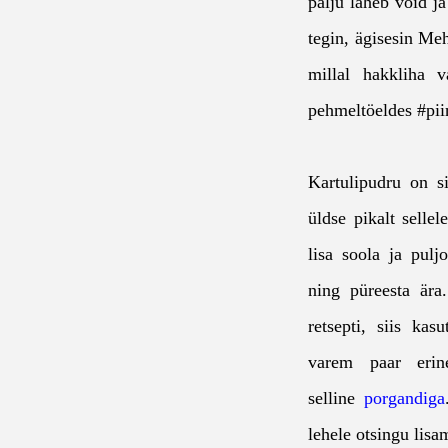
palju läheb võid j
tegin, ägisesin Meh
millal hakkliha 
pehmeltöeldes #piin
Kartulipudru on s
üldse pikalt selle
lisa soola ja pulj
ning püreesta ära
retsepti, siis kas
varem paar erin
selline
porgandiga
lehele otsingu lis