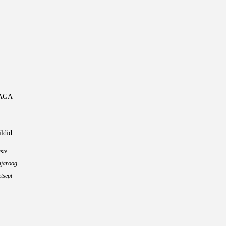
AGA
ildid
ste
ajaroog
tsept