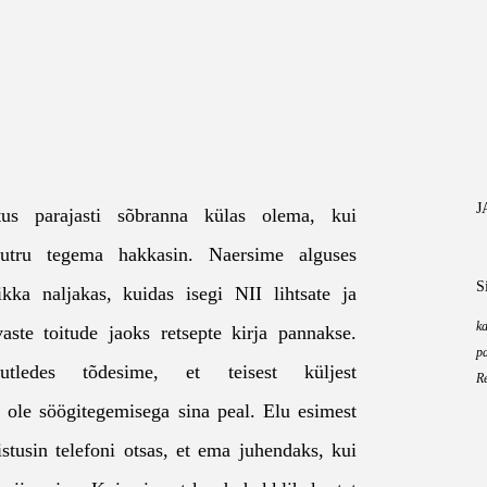
J
tus parajasti sõbranna külas olema, kui
iputru tegema hakkasin. Naersime alguses
S
kka naljakas, kuidas isegi NII lihtsate ja
ka
aste toitude jaoks retsepte kirja pannakse.
p
utledes tõdesime, et teisest küljest
Re
i ole söögitegemisega sina peal. Elu esimest
istusin telefoni otsas, et ema juhendaks, kui