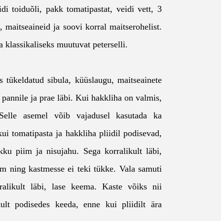
di toiduõli, pakk tomatipastat, veidi vett, 3
, maitseaineid ja soovi korral maitserohelist.
 klassikaliseks muutuvat peterselli.
 tükeldatud sibula, küüslaugu, maitseainete
 pannile ja prae läbi. Kui hakkliha on valmis,
 Selle asemel võib vajadusel kasutada ka
 kui tomatipasta ja hakkliha pliidil podisevad,
ku piim ja nisujahu. Sega korralikult läbi,
sam ning kastmesse ei teki tükke. Vala samuti
ralikult läbi, lase keema. Kaste võiks nii
kult podisedes keeda, enne kui pliidilt ära