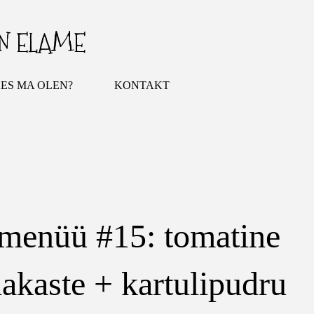
Otse põhisisu juurde
IN ELAME
ES MA OLEN?
KONTAKT
menüü #15: tomatine
akaste + kartulipudru