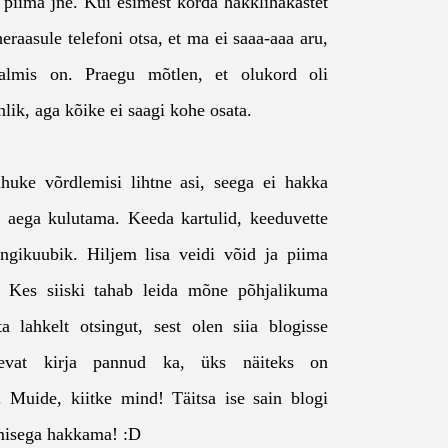
a piima jne. Kui esimest korda hakklihakastet
eraasule telefoni otsa, et ma ei saaa-aaa aru,
valmis on. Praegu mõtlen, et olukord oli
lik, aga kõike ei saagi kohe osata.
ihuke võrdlemisi lihtne asi, seega ei hakka
le aega kulutama. Keeda kartulid, keeduvette
ongikuubik. Hiljem lisa veidi võid ja piima
. Kes siiski tahab leida mõne põhjalikuma
uta lahkelt otsingut, sest olen siia blogisse
evat kirja pannud ka, üks näiteks on
. Muide, kiitke mind! Täitsa ise sain blogi
amisega hakkama! :D