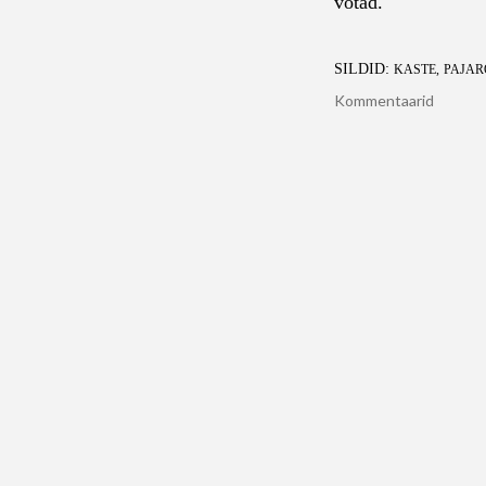
võtad.
SILDID:
KASTE
PAJA
Kommentaarid