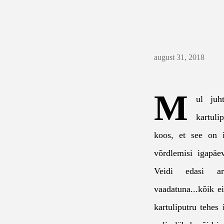
august 31, 2018
M
ul juh
kartul
koos, et see on i
võrdlemisi igapäev
Veidi edasi ar
vaadatuna...kõik e
kartuliputru tehes 