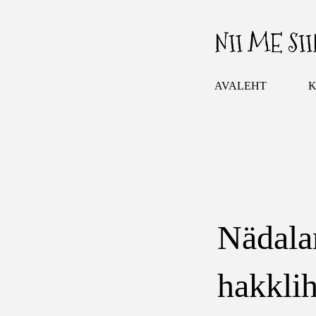
NII ME SI
AVALEHT
K
Nädala
hakklih