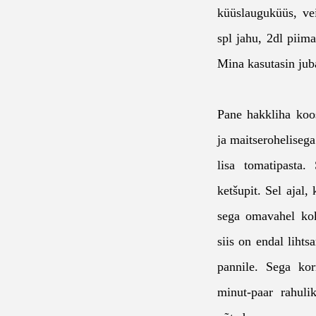
küüslauguküüs, vei
spl jahu, 2dl piima
Mina kasutasin juba
Pane hakkliha koos
ja maitserohelisega
lisa tomatipasta.
ketšupit. Sel ajal,
sega omavahel kok
siis on endal liht
pannile. Sega kor
minut-paar rahuli