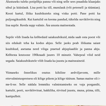
Alustuseks tuleks potipõhja panna või ning selle sees praadida klaasjaks
sibul ja küüslauk. Lisa potti ka till, murulauk (või petersell ja tüümian).
Koori kartul, lõika kuubikuteks ning viska potti. Pane potti ka
puljongikuubik. Kui kartulid on keema pandud, tükelda suvikõrvits ning
lisa supile. Keeda supp valmis. Ära unusta maitsestada.
Supile võib lisada ka krõbedaid saiakuubikuid, mida saab osta poest või
siis edukalt teha ka kodus ahjus. Selle jaoks peab lõikama saiast
kuubikud, asetama need võiga praetud ahjuplaadile ja panna ahju.
Krõbesta krutoone 190kraadi juures 10 minutit. Vahepeal võid neid
segada. Saiakuubikutele võib lisada ka juustu ja maitseaineid.
Viimaseks õnnelikus osutus kihiline aedviljavorm, mille
ettevalmistusprotsess oli kõige pikem ja kõige tüütum. Samas maitse oli i-
me-li-ne. Selle nädala lemmiku valmistamiseks on vaja porgandit,
kartulit, peeti, suvikõrvitsat, hakkliha, riivitud juustu, muna, piima, tilli,
karripulbrit.