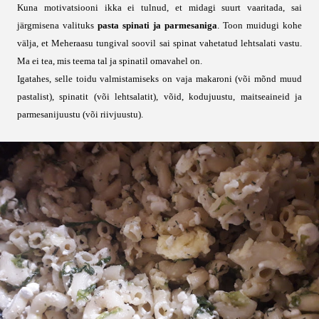
Kuna motivatsiooni ikka ei tulnud, et midagi suurt vaaritada, sai
järgmisena valituks
pasta spinati ja parmesaniga
. Toon muidugi kohe
välja, et Meheraasu tungival soovil sai spinat vahetatud lehtsalati vastu.
Ma ei tea, mis teema tal ja spinatil omavahel on.
Igatahes, selle toidu valmistamiseks on vaja makaroni (või mõnd muud
pastalist), spinatit (või lehtsalatit), võid, kodujuustu, maitseaineid ja
parmesanijuustu (või riivjuustu).