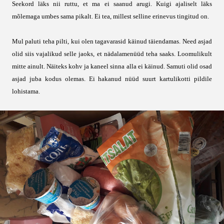
Seekord läks nii ruttu, et ma ei saanud arugi. Kuigi ajaliselt läks
mõlemaga umbes sama pikalt. Ei tea, millest selline erinevus tingitud on.
Mul paluti teha pilti, kui olen tagavarasid käinud täiendamas. Need asjad
olid siis vajalikud selle jaoks, et nädalamenüüd teha saaks. Loomulikult
mitte ainult. Näiteks kohv ja kaneel sinna alla ei käinud. Samuti olid osad
asjad juba kodus olemas. Ei hakanud nüüd suurt kartulikotti pildile
lohistama.