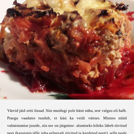
Värvid jäid eriti ilusad. Siin muidugi pole hästi näha, sest valgus oli halb.
Praegu vaadates tundub, et käsi ka veidi värises. Minnes nüüd
valmistamise juurde, siis see on järgmine: alumiseks kihiks läheb riivitud
peet (kasutasin jälle juba eelnevalt riivitud ja keedetud peeti), selle peale