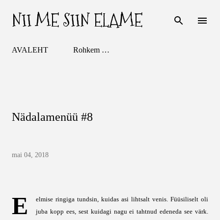
NII ME SIIN ELAME
Otse põhisisu juurde
AVALEHT
Rohkem …
Nädalamenüü #8
mai 04, 2018
E
elmise ringiga tundsin, kuidas asi lihtsalt venis. Füüsiliselt oli
juba kopp ees, sest kuidagi nagu ei tahtnud edeneda see värk.