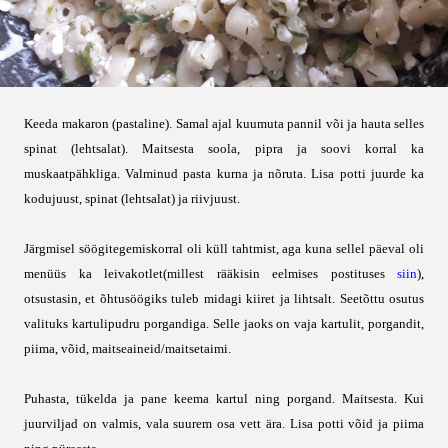
Keeda makaron (pastaline). Samal ajal kuumuta pannil või ja hauta selles
spinat (lehtsalat). Maitsesta soola, pipra ja soovi korral ka
muskaatpähkliga. Valminud pasta kurna ja nõruta. Lisa potti juurde ka
kodujuust, spinat (lehtsalat) ja riivjuust.
Järgmisel söögitegemiskorral oli küll tahtmist, aga kuna sellel päeval oli
menüüs ka leivakotlet(millest rääkisin eelmises postituses
siin
),
otsustasin, et õhtusöögiks tuleb midagi kiiret ja lihtsalt. Seetõttu osutus
valituks kartulipudru porgandiga. Selle jaoks on vaja kartulit, porgandit,
piima, võid, maitseaineid/maitsetaimi.
Puhasta, tükelda ja pane keema kartul ning porgand. Maitsesta. Kui
juurviljad on valmis, vala suurem osa vett ära. Lisa potti võid ja piima