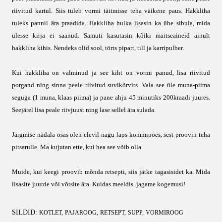
riivitud kartul. Siis tuleb vormi täitmisse teha väikene paus. Hakkliha
tuleks pannil ära praadida. Hakkliha hulka lisasin ka ühe sibula, mida
ülesse kirja ei saanud. Samuti kasutasin kõiki maitseaineid ainult
hakkliha kihis. Nendeks olid sool, törts pipart, till ja karripulber.
Kui hakkliha on valminud ja see kiht on vormi panud, lisa riivitud
porgand ning sinna peale riivitud suvikõrvits. Vala see üle muna-piima
seguga (1 muna, klaas piima) ja pane ahju 45 minutiks 200kraadi juures.
Seejärel lisa peale riivjuust ning lase sellel ära sulada.
Järgmise nädala osas olen elevil nagu laps kommipoes, sest proovin teha
pitsarulle. Ma kujutan ette, kui hea see võib olla.
Muide, kui keegi proovib mõnda retsepti, siis jätke tagasisidet ka. Mida
lisasite juurde või võtsite ära. Kuidas meeldis..jagame kogemusi!
SILDID:
KOTLET
PAJAROOG
RETSEPT
SUPP
VORMIROOG