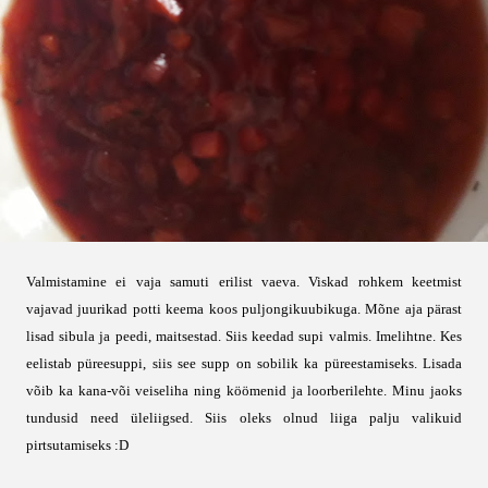
Valmistamine ei vaja samuti erilist vaeva. Viskad rohkem keetmist
vajavad juurikad potti keema koos puljongikuubikuga. Mõne aja pärast
lisad sibula ja peedi, maitsestad. Siis keedad supi valmis. Imelihtne. Kes
eelistab püreesuppi, siis see supp on sobilik ka püreestamiseks. Lisada
võib ka kana-või veiseliha ning köömenid ja loorberilehte. Minu jaoks
tundusid need üleliigsed. Siis oleks olnud liiga palju valikuid
pirtsutamiseks :D