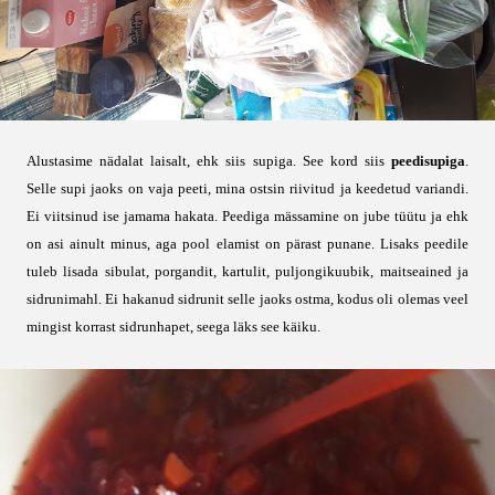
Alustasime nädalat laisalt, ehk siis supiga. See kord siis
peedisupiga
.
Selle supi jaoks on vaja peeti, mina ostsin riivitud ja keedetud variandi.
Ei viitsinud ise jamama hakata. Peediga mässamine on jube tüütu ja ehk
on asi ainult minus, aga pool elamist on pärast punane. Lisaks peedile
tuleb lisada sibulat, porgandit, kartulit, puljongikuubik, maitseained ja
sidrunimahl. Ei hakanud sidrunit selle jaoks ostma, kodus oli olemas veel
mingist korrast sidrunhapet, seega läks see käiku.