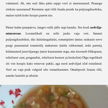
valamisel. Ah, mis seal ikka päris suppi veel ei meenutanud. Peaaegu
oleksin unustanud! Keetmise ajal võib lisada juurde ka puljongikuubiku,
maitse tuleb kohe hoopis parem siis.
Pärast kahte praepäeva, langes valik jälle supi kasuks. See kord
aedvilja-
minestrone
. Loomulikult on selle jaoks vaja vett. Samuti
puljongikuubikut, üks küüslauguküüs, tomatipüree (mina suskasin terve
purgi purustatud tomateid), makarone (mida väiksemad, seda parem),
külmutatud juurviljasegu (meie kasutasime segu, mis koosneb lillkapsast,
rohelisest oast, porgandist, rohelisest hernest ja brokolist) Olgu tegelikult
oli vist hoopis kaks erinevat pakki, aga need aedviljad olid esindatud.
Veel on vaja purk valgeid ube tomatikastmes. Omaltpoolt lisasin tilli,
natuke kartulit ja sibulat.