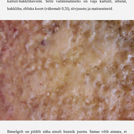
kartuli-hakklihavorm. Selle valmistamiseks on vaja kartulit, sibulat,
hakkliha, rõõska koort (vähemalt 0,5l), riivjuustu ja maitseaineid.
Ilmselgelt on pildilt näha ainult hunnik juustu. Samas võib aimata, et