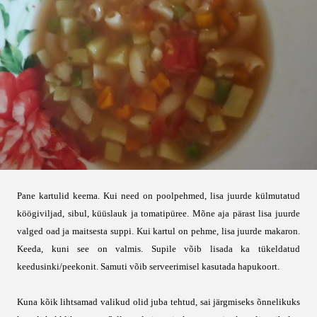
Pane kartulid keema. Kui need on poolpehmed, lisa juurde külmutatud
köögiviljad, sibul, küüslauk ja tomatipüree. Mõne aja pärast lisa juurde
valged oad ja maitsesta suppi. Kui kartul on pehme, lisa juurde makaron.
Keeda, kuni see on valmis. Supile võib lisada ka tükeldatud
keedusinki/peekonit. Samuti võib serveerimisel kasutada hapukoort.
Kuna kõik lihtsamad valikud olid juba tehtud, sai järgmiseks õnnelikuks