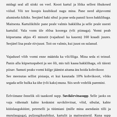
midagi seal all siiski on veel. Koori kartul ja lõika sellest õhukesed
viilud. Või tee hoopis kuubikud nagu mina. Pane need ahjuvormi
alumiseks kihiks. Seejärel haki sibul ja prae seda pannil koos hakklihaga.
Maitsesta. Kartulikihile pane peale valmis hakkliha ja selle peale uuesti
kartulid. Vala vorm üle rõõsa koorega (või piimaga). Vormi peab
küpsetama ahjus 45 minutit (vajadusel ka kauem) 160 kraadi juures.
Seejärel lisa peale riivjuust. Toit on valmis, kui juust on sulanud.
Vajadusel võib vormi enne määrida ka või/õliga. Mina seda ei teinud.
Panin alla küpsetuspaberi ja see õli, mis tuli kaasa hakklihaga, oli täiesti
piisav. Samuti peaks vormi külge jäämist aitama ära hoida kohvikoor.
See meenutas sellist pisiasja, et kui kasutada 10% kohvikoort, võiks
segada selle hulka ka ühe (või kaks) muna. Siis seob vedelik paremini.
Eelviimane õnnelik oli taaskord supp.
Suvikõrvitsasupp
. Selle jaoks on
vaja vähemalt kahte keskmist suvikõrvitsat, võid, sibulat, kahte
küüslauguküünt, peterselli ja tüümiani (mille mina asendasin tilli ja
murulauguga), puljongikuubikut, kartulit ja maitseaineid. Kuna supp