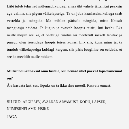
Läbi tuleb teha nad mõlemad, kuidagi ei saa üht vahele jätta. Kui peaksin
aga valima, siis pigem väikelapseiga. Ta on juba kaaslaseks, kellega saab
vestelda ja mängida. Ma mõtlen päriselt mängida, mitte lihtsalt
mänguasju näidata. Ta liigub ja avastab hoopis teisiti, kui beebi. Eks
mulle mõjub see ka, et beebiiga tundus nii meeletult raskelt läbitav ja
praegu olen iseendaga hoopis teises kohas. Ehk siis, kuna minu jaoks
tundub väikelapseiga kuidagi kergem, siis päris loogiline on eeldada, et
see ka meeldib mulle rohkem.
Millist nõu annaksid oma lastele, kui nemad ühel päeval lapsevanemad
on?
Ära kasvata last, sest lõpuks on ta ikka sinu moodi. Kasvata ennast.
SILDID:
ARGIPÄEV
AVALDAN ARVAMUST
KODU
LAPSED
NIIMESIINELAME
PISIKE
JAGA