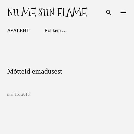
NII ME SIIN ELAME
Otse põhisisu juurde
AVALEHT
Rohkem …
Mõtteid emadusest
mai 15, 2018