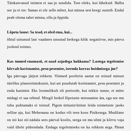
Täiskasvanud inimest ei saa ju sundida. Tore oleks, kui läheksid. Halba
see ju ei tee. Samas ei ole selle mõtet, kui minna sest keegi sunnib. Endal
peab olema tahet minna, olla ja õppida.
Lõpeta lause: Sa tead, et oled ema, kui...
õhtul uinunud last vaadates unustad hetkega kõik negatiivse, mis päeva
jooksul toimus.
Kas tunned enamasti, et saad asjadega hakkama? Lastega tegelemise
kõrvalt koristamise, pesu pesemise, iseenda korras hoidmisega jne?
Iga päevaga järjest rohkem. Viimsed poolteist aastat on teinud minust
täieliku planeerimiskunni, kui asi puudutab koristamist, pesu pesemist ja
enda kasimist. Eks loomulikult oli perioode, kui tekkis tunne, et mitte
midagi ei saa tehtud. Mingil hetkel lõpetasin stressamise ära, ega see mu
tuba puhtamaks ei teinud. Pigem üritasin/üritan leida toimetuste jaoks
sellise aja, kui Meheraasu on kodus või teen koos Pisikesega. Mudilane
on nii kui nii nädala sees päeval koolis, seega on mu silmi ja kõrvu vaja
vaid ühele pühendada. Endaga tegelemiseks on ka rohkem aega. Pärast