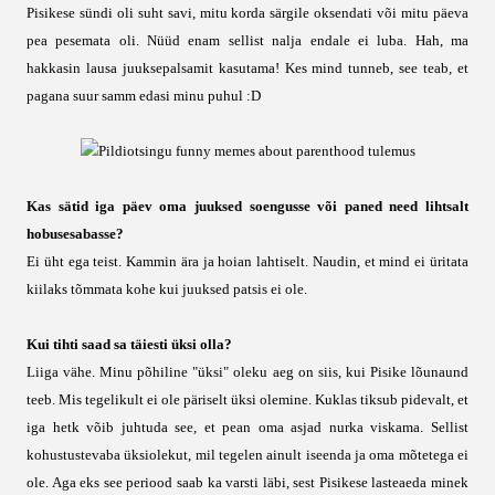
Pisikese sündi oli suht savi, mitu korda särgile oksendati või mitu päeva
pea pesemata oli. Nüüd enam sellist nalja endale ei luba. Hah, ma
hakkasin lausa juuksepalsamit kasutama! Kes mind tunneb, see teab, et
pagana suur samm edasi minu puhul :D
Kas sätid iga päev oma juuksed soengusse või paned need lihtsalt
hobusesabasse?
Ei üht ega teist. Kammin ära ja hoian lahtiselt. Naudin, et mind ei üritata
kiilaks tõmmata kohe kui juuksed patsis ei ole.
Kui tihti saad sa täiesti üksi olla?
Liiga vähe. Minu põhiline "üksi" oleku aeg on siis, kui Pisike lõunaund
teeb. Mis tegelikult ei ole päriselt üksi olemine. Kuklas tiksub pidevalt, et
iga hetk võib juhtuda see, et pean oma asjad nurka viskama. Sellist
kohustustevaba üksiolekut, mil tegelen ainult iseenda ja oma mõtetega ei
ole. Aga eks see periood saab ka varsti läbi, sest Pisikese lasteaeda minek