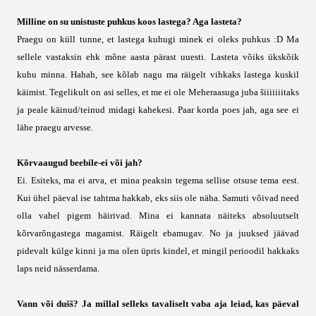
Milline on su unistuste puhkus koos lastega? Aga lasteta?
Praegu on küll tunne, et lastega kuhugi minek ei oleks puhkus :D Ma
sellele vastaksin ehk mõne aasta pärast uuesti. Lasteta võiks ükskõik
kuhu minna. Hahah, see kõlab nagu ma räigelt vihkaks lastega kuskil
käimist. Tegelikult on asi selles, et me ei ole Meheraasuga juba šiiiiiiitaks
ja peale käinud/teinud midagi kahekesi. Paar korda poes jah, aga see ei
lähe praegu arvesse.
Kõrvaaugud beebile-ei või jah?
Ei. Esiteks, ma ei arva, et mina peaksin tegema sellise otsuse tema eest.
Kui ühel päeval ise tahtma hakkab, eks siis ole näha. Samuti võivad need
olla vahel pigem häirivad. Mina ei kannata näiteks absoluutselt
kõrvarõngastega magamist. Räigelt ebamugav. No ja juuksed jäävad
pidevalt külge kinni ja ma olen üpris kindel, et mingil perioodil hakkaks
laps neid nässerdama.
Vann või dušš? Ja millal selleks tavaliselt vaba aja leiad, kas päeval