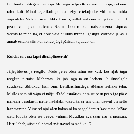
Ei olnudki ühtegi sellist asja. Me väga palju ette ei varunud asju, võtsime
rahulikult. Minul tegelikult puudus selge ettekujutlus vidinatest, mida
vaja oleks. Meheraasu oli lihtsalt mees, millal nad enne soojaks on läinud
peast, kui laps on tulemas. See on ikka rohkem naiste teema. Lõpuks
veenis ta mind ka, et pole vaja hulluks minna. Igasugu vidinaid ja asju
annab osta ka siis, kui nende järgi päriselt vajadust on.
Kuidas sa oma lapsi distsiplineerid?
Järjepidevus ja reeglid. Meie peres olen mina see kuri, kes ajab taga
reeglite täitmist. Meheraasu ka jah, aga ta on leebem. Ja ilmselgelt
suudavad tüdrukud issil oma kutsikasilmadega südame hellaks teha.
Mulle enam nii väga ei mõju :D Sellesmõttes, et must pesu peab iga päev
minema pesukasti, mitte nädalaks toanurka ja siis ühel päeval on selle
koristamine. Viimasel ajal olen hakanud ka peegeldamist kasutama. Mõne
õhtu lõpuks olen ise peegel valmis. Muudkui aga saan aru ja mõistan.
Hästi läheb, siis ühel päeval mõistavad nemad ka :D