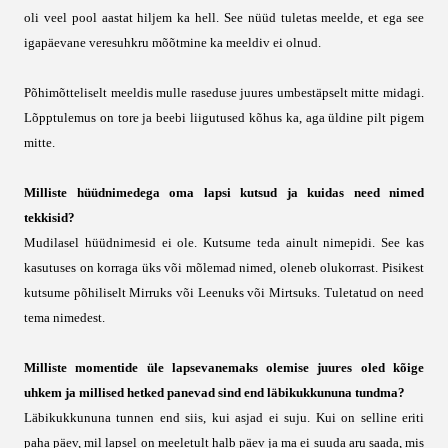
oli veel pool aastat hiljem ka hell. See nüüd tuletas meelde, et ega see
igapäevane veresuhkru mõõtmine ka meeldiv ei olnud.
Põhimõtteliselt meeldis mulle raseduse juures umbestäpselt mitte midagi.
Lõpptulemus on tore ja beebi liigutused kõhus ka, aga üldine pilt pigem
mitte.
Milliste hüüdnimedega oma lapsi kutsud ja kuidas need nimed
tekkisid?
Mudilasel hüüdnimesid ei ole. Kutsume teda ainult nimepidi. See kas
kasutuses on korraga üks või mõlemad nimed, oleneb olukorrast. Pisikest
kutsume põhiliselt Mirruks või Leenuks või Mirtsuks. Tuletatud on need
tema nimedest.
Milliste momentide üle lapsevanemaks olemise juures oled kõige
uhkem ja millised hetked panevad sind end läbikukkununa tundma?
Läbikukkununa tunnen end siis, kui asjad ei suju. Kui on selline eriti
paha päev, mil lapsel on meeletult halb päev ja ma ei suuda aru saada, mis