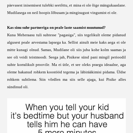
päevasest inisemisest tulebki seetõttu, et mina ei ole õige mängukaaslane.
Mudilasega on neil hoopis lõbusam ja mingisugust vingumist ei ole.
Kas sinu suhe partneriga on peale laste saamist muutunud?
Kuna Meheraasu tuli suhtesse "pagasiga", siis tegelikult oleme pidanud
algusest peale arvestama lapsega ka. Sellist ainult meie kaks aega ei ole
mitte kunagi olnud. Samas, Mudilane oli siis juba kohe kolm saamas ja
see oli veidi teistmoodi. Seega jah, Pisikese sünd pani mingil perioodil
suhte korralikult proovile. Ma ei ütle, et see oleks praegu ideaalne, aga
oleme hakanud rohkem koostööd tegema ja läbirääkimisi pidama. Üldse
rohkem suhtlema. Siin võrdlen ma siis selle ajaga, kui Pisike alles
sündinud oli.