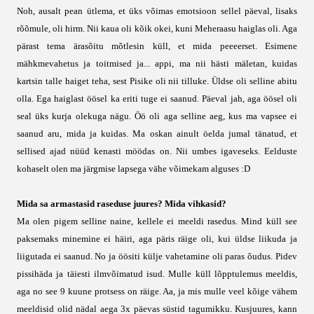
Noh, ausalt pean ütlema, et üks võimas emotsioon sellel päeval, lisaks
rõõmule, oli hirm. Nii kaua oli kõik okei, kuni Meheraasu haiglas oli. Aga
pärast tema ärasõitu mõtlesin küll, et mida peeeerset. Esimene
mähkmevahetus ja toitmised ja... appi, ma nii hästi mäletan, kuidas
kartsin talle haiget teha, sest Pisike oli nii tilluke. Üldse oli selline abitu
olla. Ega haiglast öösel ka eriti tuge ei saanud. Päeval jah, aga öösel oli
seal üks kurja olekuga nägu. Öö oli aga selline aeg, kus ma vapsee ei
saanud aru, mida ja kuidas. Ma oskan ainult öelda jumal tänatud, et
sellised ajad nüüd kenasti möödas on. Nii umbes igaveseks. Eelduste
kohaselt olen ma järgmise lapsega vähe võimekam alguses :D
Mida sa armastasid raseduse juures? Mida vihkasid?
Ma olen pigem selline naine, kellele ei meeldi rasedus. Mind küll see
paksemaks minemine ei häiri, aga päris räige oli, kui üldse liikuda ja
liigutada ei saanud. No ja öösiti külje vahetamine oli paras õudus. Pidev
pissihäda ja täiesti ilmvõimatud isud. Mulle küll lõpptulemus meeldis,
aga no see 9 kuune protsess on räige. Aa, ja mis mulle veel kõige vähem
meeldisid olid nädal aega 3x päevas süstid tagumikku. Kusjuures, kann