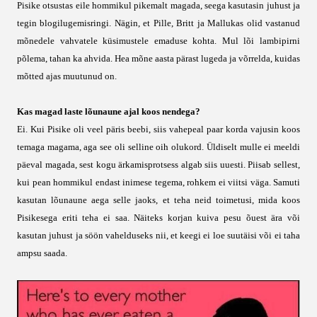
Pisike otsustas eile hommikul pikemalt magada, seega kasutasin juhust ja
tegin blogilugemisringi. Nägin, et Pille, Britt ja Mallukas olid vastanud
mõnedele vahvatele küsimustele emaduse kohta. Mul lõi lambipirni
põlema, tahan ka ahvida. Hea mõne aasta pärast lugeda ja võrrelda, kuidas
mõtted ajas muutunud on.
Kas magad laste lõunaune ajal koos nendega?
Ei. Kui Pisike oli veel päris beebi, siis vahepeal paar korda vajusin koos
temaga magama, aga see oli selline oih olukord. Üldiselt mulle ei meeldi
päeval magada, sest kogu ärkamisprotsess algab siis uuesti. Piisab sellest,
kui pean hommikul endast inimese tegema, rohkem ei viitsi väga. Samuti
kasutan lõunaune aega selle jaoks, et teha neid toimetusi, mida koos
Pisikesega eriti teha ei saa. Näiteks korjan kuiva pesu õuest ära või
kasutan juhust ja söön vahelduseks nii, et keegi ei loe suutäisi või ei taha
ampsu saada.