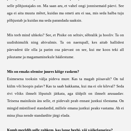
selle põhjustajaks on. Ma saan aru, et vahel ongi jonnisemaid päevi. See
aga ei aita muuta mõtet, kuidas ma ometi aru ei saa, mis seda halba tuju
põhjustab ja kuidas ma seda parandada saaksin.
Mis teeb mind uhkeks? See, et Pisike on seltsiv, sõbralik ja hooliv. Ta on
uudishimulik ning abivalmis. Ta on naerupall, kes aitab hallidest
päevadest üle olla ja parim osa päevast on see, kui me koos teki all
pikutame ja magamaminekule häälestume.
Mis on emaks olemise juures kõige raskem?
Esimesena tooksin välja pideva mure. Kas ta magab piisavalt? On tal
külm või hoopis palav? Kas ta saab hakkama, kui ma ei ole kõrval? Seda
rivi võiks ilmselt lõputult jätkata, aga üldpilt on ilmselt arusaadav.
Teisena mainiksin ära selle, et pidevalt peab ennast justkui tõestama. On
mingid müstilised standardid, millele emana justkui peaks vastama. Ah ei
mina jõua nende standardite järgi elada.
Kumb meeldib sulle rohkem, kas lapse beebi- või väikelapseiga?