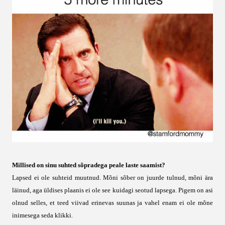
Millised on sinu suhted sõpradega peale laste saamist?
Lapsed ei ole suhteid muutnud. Mõni sõber on juurde tulnud, mõni ära
läinud, aga üldises plaanis ei ole see kuidagi seotud lapsega. Pigem on asi
olnud selles, et teed viivad erinevas suunas ja vahel enam ei ole mõne
inimesega seda klikki.