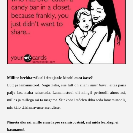
Milline beebitarvik oli sinu jaoks kindel
must have
?
Lutt ja lamamistool. Nagu näha, siis lutt on siiani
must have..
aitas päris
palju last maha rahustada. Lamamistool oli mingil perioodil ainus asi,
milles ja millega sai ta magama. Siinkohal mõtlen ikka seda lamamistooli,
mis käib täislamavasse asendisse.
Nimeta üks asi, mille enne lapse saamist ostsid, ent mida kordagi ei
kasutanud.