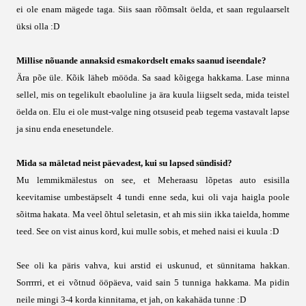
ei ole enam mägede taga. Siis saan rõõmsalt öelda, et saan regulaarselt
üksi olla :D
Millise nõuande annaksid esmakordselt emaks saanud iseendale?
Ära põe üle. Kõik läheb mööda. Sa saad kõigega hakkama. Lase minna
sellel, mis on tegelikult ebaoluline ja ära kuula liigselt seda, mida teistel
öelda on. Elu ei ole must-valge ning otsuseid peab tegema vastavalt lapse
ja sinu enda enesetundele.
Mida sa mäletad neist päevadest, kui su lapsed sündisid?
Mu lemmikmälestus on see, et Meheraasu lõpetas auto esisilla
keevitamise umbestäpselt 4 tundi enne seda, kui oli vaja haigla poole
sõitma hakata. Ma veel õhtul seletasin, et ah mis siin ikka taielda, homme
teed. See on vist ainus kord, kui mulle sobis, et mehed naisi ei kuula :D
See oli ka päris vahva, kui arstid ei uskunud, et sünnitama hakkan.
Sorrrrri, et ei võtnud ööpäeva, vaid sain 5 tunniga hakkama. Ma pidin
neile mingi 3-4 korda kinnitama, et jah, on kakahäda tunne :D