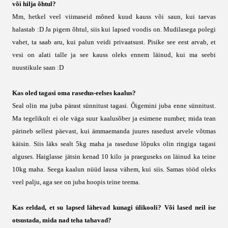
või hilja õhtul?
Mm, hetkel veel viimaseid mõned kuud kauss või saun, kui taevas
halastab :D Ja pigem õhtul, siis kui lapsed voodis on. Mudilasega polegi
vahet, ta saab aru, kui palun veidi privaatsust. Pisike see eest arvab, et
vesi on alati talle ja see kauss oleks ennem läinud, kui ma seebi
nuustikule saan :D
Kas oled tagasi oma rasedus-eelses kaalus?
Seal olin ma juba pärast sünnitust tagasi. Õigemini juba enne sünnitust.
Ma tegelikult ei ole väga suur kaalusõber ja esimene number, mida tean
pärineb sellest päevast, kui ämmaemanda juures rasedust arvele võtmas
käisin. Siis läks sealt 5kg maha ja raseduse lõpuks olin ringiga tagasi
alguses. Haiglasse jätsin kenad 10 kilo ja praeguseks on läinud ka teine
10kg maha. Seega kaalun nüüd lausa vähem, kui siis. Samas tööd oleks
veel palju, aga see on juba hoopis teine teema.
Kas eeldad, et su lapsed lähevad kunagi ülikooli? Või lased neil ise
otsustada, mida nad teha tahavad?