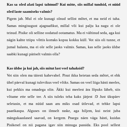
Kas sa oled alati lapsi tahtnud? Kui mitte, siis millal tundsid, et nüüd
oled laste saamiseks valmis?
Pigem jah. Mul ei ole kunagi olnud sellist mõtet, et ma neid ei taha.
Samas mingisugust ajagraafikut, millal või kui palju ka nagu ei ole
teinud. Pisike oli selline oodatud ootamatus. Ma ei vältinud seda, aga kui
nägin kahte triipu võttis korraks kopsu kokku küll. Vot siis oli tunne, et
jumal halasta, ma ei ole selle jaoks valmis. Samas, kas selle jaoks üldse
saabki kunagi päriselt valmis olla?
Kas üldse ja kui jah, siis mitut last veel tahaksid?
Vot siin olen ma täiesti kahevahel. Pisut ikka heietan seda mõtet, et ehk
ühel päeval kunagi tulevikus veel võiks. Samas on veel liiga hästi meeles,
kui pekkis ma omadega olin. Äkki kui meelest ära lõpuks läheb, siis
võtame ette selle tee. A siis tuleks teha kaks järjest :D Just ükspäev
seletasin, et ma nüüd saan aru miks osad ütlevad, et tehke lapsi
paarikaupa. Alguses on ilmselt raske, aga hiljem, kui neist juba
mängukaaslased saavad, on kergem. Praegu näen väga hästi, kuidas
Pisikesel on nii pagana igav siin minuga passida. Eks pool sellest